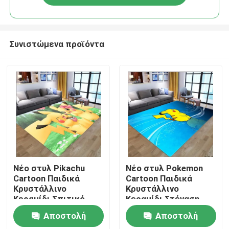
Συνιστώμενα προϊόντα
Σπίτι
Νέο στυλ Pikachu
Νέο στυλ Pokemon
Cartoon Παιδικά
Cartoon Παιδικά
Κρυστάλλινο
Κρυστάλλινο
ΠΡΟΪΟΝΤΑ
Κεραμίδι Σπιτικό,
Κεραμίδι Στέγαση,
Κοιτώριο Σπιτικό
Κοιτώριο Στέγαση
Αποστολή
Αποστολή
Σώμα Γόμα χαλιά
Σώμα Γόμα χαλιά
βίντεο