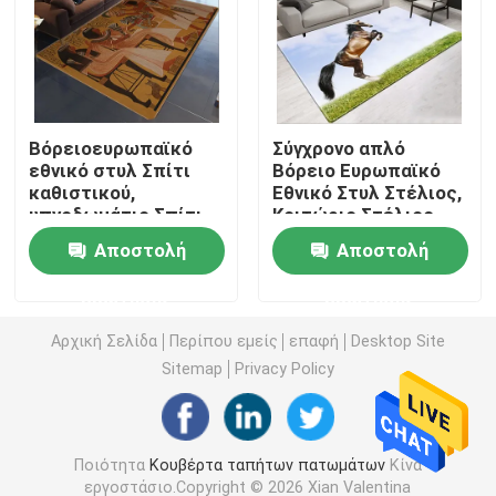
Αδιάβροχος τάπητας λουτρών
Κουβέρτα χώρων για παιχνίδη παιδιών
Βόρειοευρωπαϊκό
Σύγχρονο απλό
εθνικό στυλ Σπίτι
Βόρειο Ευρωπαϊκό
καθιστικού,
Εθνικό Στυλ Στέλιος,
Χαλί πατωμάτων εδρών
υπνοδωμάτιο Σπίτι
Κοιτώριο Στέλιος
καθιστικού
Αποστολή
Αποστολή
φιλικό χαλί γιόγκας eco
ερώτησης
ερώτησης
Washable τάπητας κουζινών
Αρχική Σελίδα
Περίπου εμείς
επαφή
Desktop Site
Sitemap
Privacy Policy
Χαλί πινάκων βελών
Ποιότητα
Κουβέρτα ταπήτων πατωμάτων
Κίνα
Χαλιά σκαλοπατιών μη ολίσθησης
εργοστάσιο.Copyright © 2026 Xian Valentina