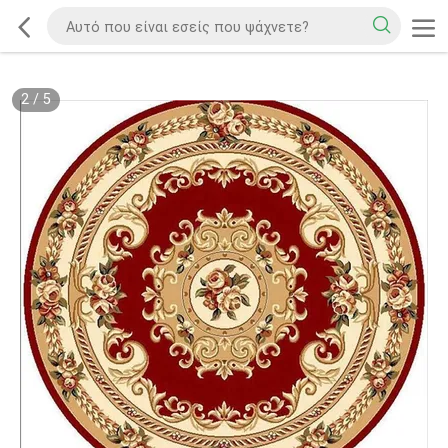
2
/
5