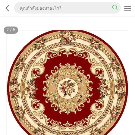
2
/
5