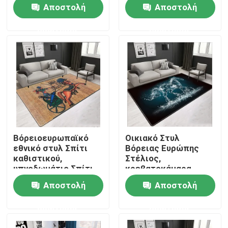
Κοιτώριο Σπιτικό
Κοιτώριο Στέγαση
Αποστολή
Αποστολή
Σώμα Γόμα χαλιά
Σώμα Γόμα χαλιά
ερώτησης
ερώτησης
ΠΕΡΙΠΟΥ ΗΠΑ
Γύρος εργοστασίων
Ποιοτικός έλεγχος
Ζητήστε ένα απόσπασμα
Βόρειοευρωπαϊκό
Οικιακό Στυλ
εθνικό στυλ Σπίτι
Βόρειας Ευρώπης
Κουβέρτα ταπήτων πατωμάτων
καθιστικού,
Στέλιος,
υπνοδωμάτιο Σπίτι
κρεβατοκάμαρα
καθιστικού
Στέλιος
Αποστολή
Αποστολή
Τάπητες πατωμάτων κρεβατοκάμαρων
ερώτησης
ερώτησης
Τάπητες πατωμάτων καθιστικών