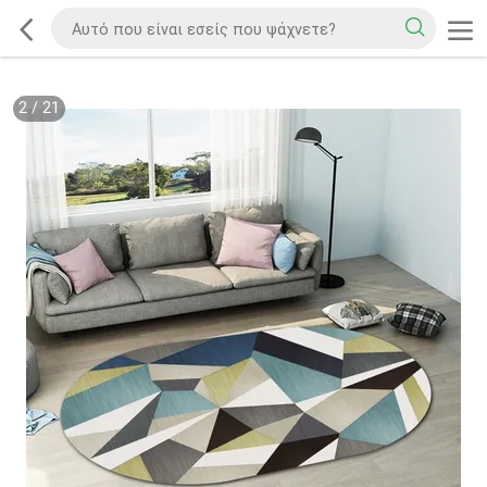
2
/
21