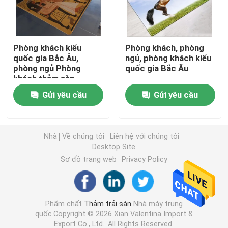
Thảm chống thấm phòng tắm
Phòng khách kiểu
Phòng khách, phòng
quốc gia Bắc Âu,
ngủ, phòng khách kiểu
Thảm phòng chơi trẻ em
phòng ngủ Phòng
quốc gia Bắc Âu
khách thảm sàn
Thảm lót sàn ghế
Gửi yêu cầu
Gửi yêu cầu
Thảm tập Yoga thân thiện với môi trường
Nhà
Về chúng tôi
Liên hệ với chúng tôi
Desktop Site
Thảm nhà bếp có thể giặt được
Sơ đồ trang web
Privacy Policy
Bảng phi tiêu Mat
Phẩm chất
Thảm trải sàn
Nhà máy trung
quốc.Copyright © 2026 Xian Valentina Import &
Thảm cầu thang chống trượt
Export Co., Ltd.. All Rights Reserved.