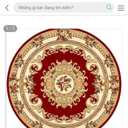
2
/
5