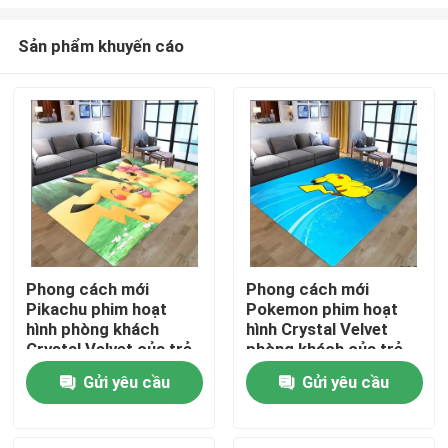
Sản phẩm khuyến cáo
Phong cách mới
Phong cách mới
Pikachu phim hoạt
Pokemon phim hoạt
Trang chủ
hình phòng khách
hình Crystal Velvet
Crystal Velvet của trẻ
phòng khách của trẻ
em, phòng ngủ phòng
em, phòng ngủ phòng
Các sản phẩm
Gửi yêu cầu
Gửi yêu cầu
khách sàn thảm
khách sàn thảm
Video