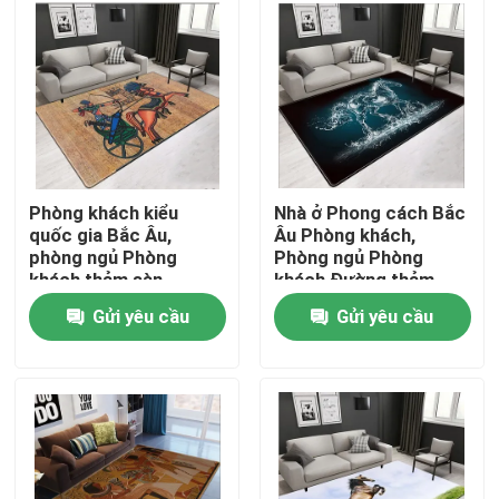
Về chúng tôi
Tham quan nhà máy
Kiểm soát chất lượng
Phòng khách kiểu
Nhà ở Phong cách Bắc
quốc gia Bắc Âu,
Âu Phòng khách,
phòng ngủ Phòng
Phòng ngủ Phòng
Yêu cầu báo giá
khách thảm sàn
khách Đường thảm
Gửi yêu cầu
Gửi yêu cầu
Thảm trải sàn
Thảm trải sàn phòng ngủ
Thảm Trải Sàn Phòng Khách