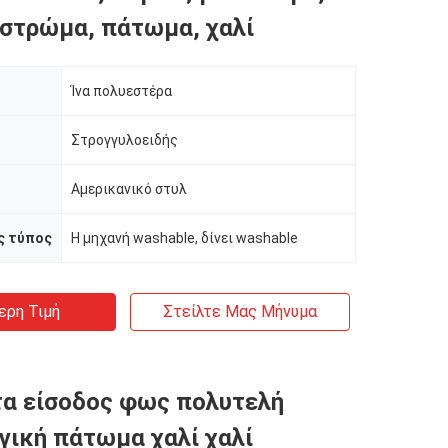
 στρώμα, πάτωμα, χαλί
Ίνα πολυεστέρα
Στρογγυλοειδής
Αμερικανικό στυλ
ς τύπος
Η μηχανή washable, δίνει washable
ερη Τιμή
Στείλτε Μας Μήνυμα
α είσοδος φως πολυτελή
γική πάτωμα χαλί χαλί