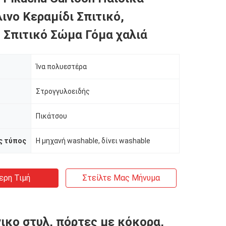
ινο Κεραμίδι Σπιτικό,
 Σπιτικό Σώμα Γόμα χαλιά
Ίνα πολυεστέρα
Στρογγυλοειδής
Πικάτσου
ς τύπος
Η μηχανή washable, δίνει washable
ερη Τιμή
Στείλτε Μας Μήνυμα
ικο στυλ, πόρτες με κόκορα,