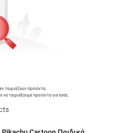
δεν ταιριάζουν προϊόντα.
ε να ταιριάξουμε προϊόντα για εσάς.
cts
 Pikachu Cartoon Παιδικά