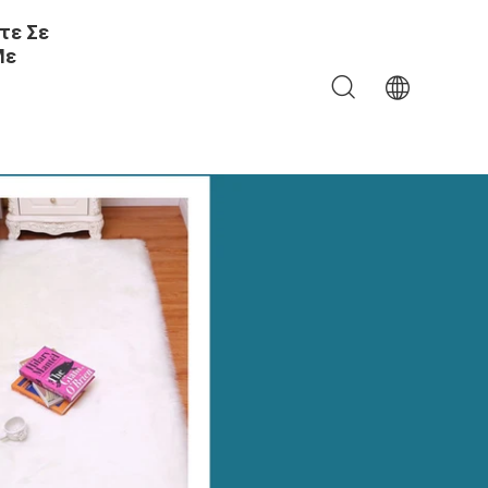
τε Σε
Με