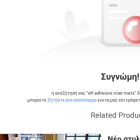
Συγνώμη!
η αναζήτησή σας "
elf adhesive stair mats
" 
μπορείτε
Ζητήστε ένα απόσπασμα
για να μας επιτρέψετ
Related Produ
Νέο στυλ