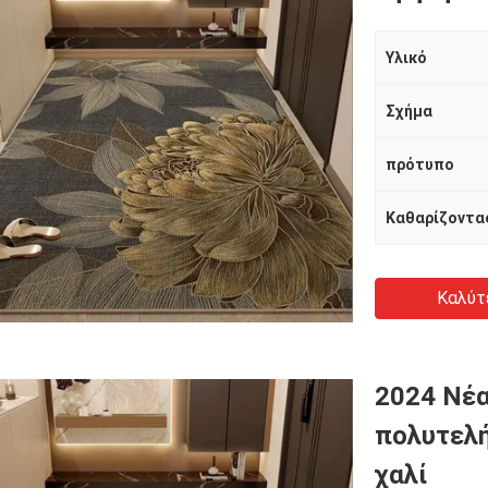
Υλικό
Σχήμα
πρότυπο
Καθαρίζοντα
Καλύτ
2024 Νέα
πολυτελή
χαλί