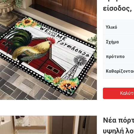
είσοδος,
Υλικό
Σχήμα
πρότυπο
Καθαρίζοντα
Καλύτ
Νέα πόρτ
υψηλή λο