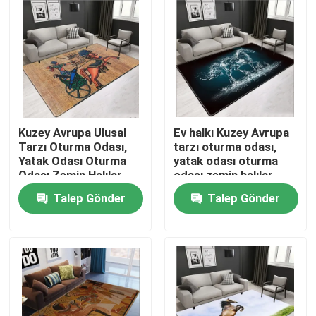
Hakkımızda
Fabrika turu
Kalite kontrol
Kuzey Avrupa Ulusal
Ev halkı Kuzey Avrupa
Tarzı Oturma Odası,
tarzı oturma odası,
Yatak Odası Oturma
yatak odası oturma
Bir teklif isteği
Odası Zemin Halılar
odası zemin halılar
Talep Gönder
Talep Gönder
Yer Halı Kilim
Yatak Odası Yer Halıları
Salon Yer Halıları