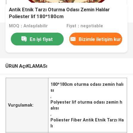
Antik Etnik Tarzı Oturma Odası Zemin Halılar
Poliester lif 180*180cm
MOQ：Anlaşılabilir
Fiyat：negotiable
En iyi fiyat
Bizimle iletişim kur
ÜRüN AçıKLAMASı
180*180cm oturma odası zemin halı
sı
,
Polyester lif oturma odası zemin h
Vurgulamak:
alısı
,
Poliester Fiber Antik Etnik Tarzı Ha
lı