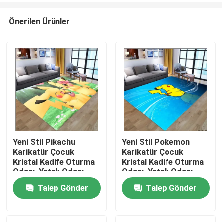
Önerilen Ürünler
Yeni Stil Pikachu
Yeni Stil Pokemon
Karikatür Çocuk
Karikatür Çocuk
Ev
Kristal Kadife Oturma
Kristal Kadife Oturma
Odası, Yatak Odası
Odası, Yatak Odası
Oturma Odası Zemin
Oturma Odası Zemin
Talep Gönder
Talep Gönder
Ürünler
Halılar
Halılar
videolar