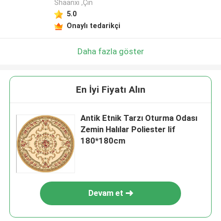
Shaanxi ,Çin
5.0
Onaylı tedarikçi
Daha fazla göster
En İyi Fiyatı Alın
Antik Etnik Tarzı Oturma Odası
Zemin Halılar Poliester lif
180*180cm
Devam et