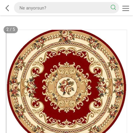
2
/
5