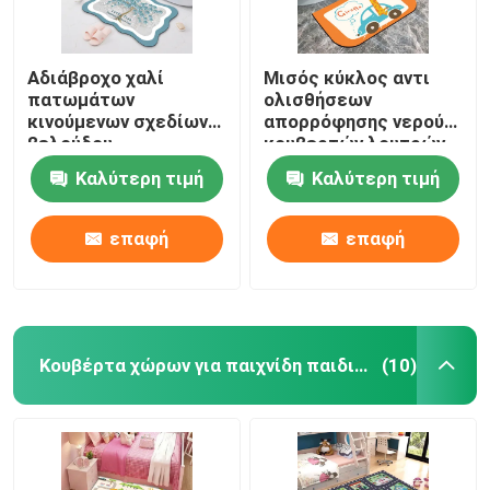
Αδιάβροχο χαλί
Μισός κύκλος αντι
πατωμάτων
ολισθήσεων
κινούμενων σχεδίων
απορρόφησης νερού
βελούδου
κουβερτών λουτρών
τεχνολογίας ταπήτων
μη ολίσθησης
Καλύτερη τιμή
Καλύτερη τιμή
λουτρών κουζινών
βελούδου
τουαλετών
τεχνολογίας χαλιών
πατωμάτων
επαφή
επαφή
Κουβέρτα χώρων για παιχνίδη παιδιών
(10)