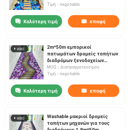
Τιμή：negotiable
ΠΕΡΙΠΟΥ ΗΠΑ
Καλύτερη τιμή
επαφή
Γύρος εργοστασίων
2m*50m εμπορικοί
Ποιοτικός έλεγχος
πατωμάτων δρομείς ταπήτων
διαδρόμων ξενοδοχείων
εκτύπωσης χαλιών
MOQ：Διαπραγματεύσιμος
Ζητήστε ένα απόσπασμα
τρισδιάστατοι
Τιμή：negotiable
Κουβέρτα ταπήτων πατωμάτων
Καλύτερη τιμή
επαφή
Τάπητες πατωμάτων κρεβατοκάμαρων
Washable μακριοί δρομείς
ταπήτων μηχανών για τους
Τάπητες πατωμάτων καθιστικών
διαδρόμους 1.8m*50m