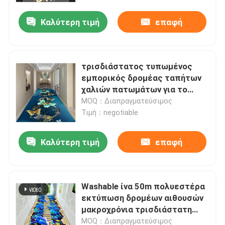
Καλύτερη τιμή
επαφή
τρισδιάστατος τυπωμένος
εμπορικός δρομέας ταπήτων
χαλιών πατωμάτων για το
διάδρομο 60cm πλάτος 80cm
MOQ：Διαπραγματεύσιμος
100cm
Τιμή：negotiable
Καλύτερη τιμή
επαφή
Σπίτι
Washable ίνα 50m πολυεστέρα
ΠΡΟΪΟΝΤΑ
εκτύπωση δρομέων αιθουσών
μακροχρόνια τρισδιάστατη
επιπλέον
βίντεο
MOQ：Διαπραγματεύσιμος