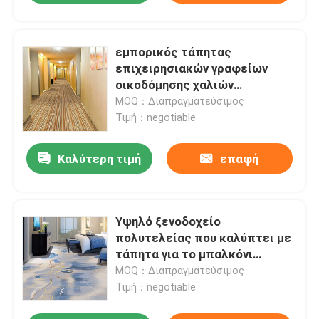
εμπορικός τάπητας
επιχειρησιακών γραφείων
οικοδόμησης χαλιών
πατωμάτων βελούδου
MOQ：Διαπραγματεύσιμος
δαχτυλιδιών 4*25m
Τιμή：negotiable
Καλύτερη τιμή
επαφή
Υψηλό ξενοδοχείο
πολυτελείας που καλύπτει με
τάπητα για το μπαλκόνι
γαμήλιων διαδρόμων
MOQ：Διαπραγματεύσιμος
αντιολισθητικό
Τιμή：negotiable