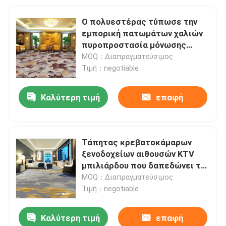
Ο πολυεστέρας τύπωσε την
εμπορική πατωμάτων χαλιών
πυροπροστασία μόνωσης
ταπήτων υγιή
MOQ：Διαπραγματεύσιμος
Τιμή：negotiable
Καλύτερη τιμή
επαφή
Τάπητας κρεβατοκάμαρων
ξενοδοχείων αιθουσών KTV
μπιλιάρδου που δαπεδώνει το
Σκανδιναβικό ύφος
MOQ：Διαπραγματεύσιμος
Τιμή：negotiable
Καλύτερη τιμή
επαφή