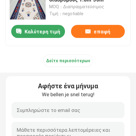
MOQ：Διαπραγματεύσιμος
Τιμή：negotiable
Αδιάβροχος τάπητας λουτρών
Καλύτερη τιμή
επαφή
Κουβέρτα χώρων για παιχνίδη παιδιών
Χαλί πατωμάτων εδρών
Δείτε περισσότερων
φιλικό χαλί γιόγκας eco
Αφήστε ένα μήνυμα
Washable τάπητας κουζινών
We bellen je snel terug!
Χαλί πινάκων βελών
Χαλιά σκαλοπατιών μη ολίσθησης