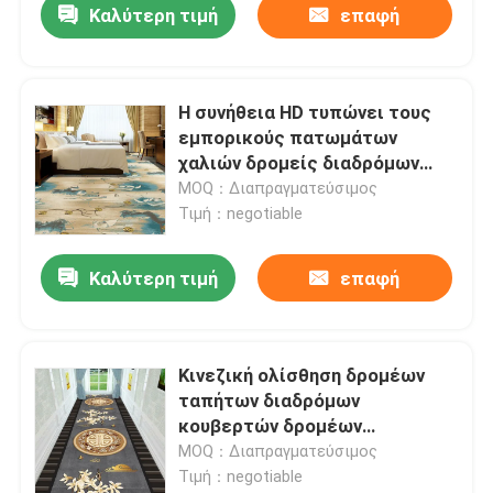
Καλύτερη τιμή
επαφή
Η συνήθεια HD τυπώνει τους
εμπορικούς πατωμάτων
χαλιών δρομείς διαδρόμων
ξενοδοχείων μακριούς
MOQ：Διαπραγματεύσιμος
Τιμή：negotiable
Καλύτερη τιμή
επαφή
Κινεζική ολίσθηση δρομέων
ταπήτων διαδρόμων
κουβερτών δρομέων
διαδρόμων ύφους μη
MOQ：Διαπραγματεύσιμος
Τιμή：negotiable