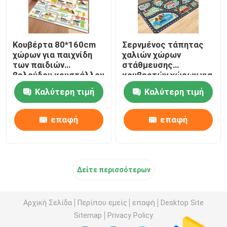
Κουβέρτα 80*160cm
Σερνμένος τάπητας
χώρων για παιχνίδη
χαλιών χώρων
των παιδιών
στάθμευσης
βελούδου κρυστάλλου
κουβερτών χώρων για
τάπητας δωματίων
παιχνίδη παιδιών
Καλύτερη τιμή
Καλύτερη τιμή
παιχνιδιών
παιδικών σταθμών
βελούδου κρυστάλλου
επαφή
επαφή
Δείτε περισσότερων
Αρχική Σελίδα
Περίπου εμείς
επαφή
Desktop Site
Sitemap
Privacy Policy