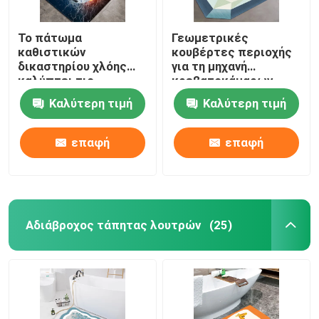
Το πάτωμα
Γεωμετρικές
καθιστικών
κουβέρτες περιοχής
δικαστηρίου χλόης
για τη μηχανή
καλύπτει τις
κρεβατοκάμαρων
πράσινες
καθιστικών Washable
Καλύτερη τιμή
Καλύτερη τιμή
τρισδιάστατες
τυπωμένες
κουβέρτες 1.5*1m με
επαφή
επαφή
τάπητα
Αδιάβροχος τάπητας λουτρών
(25)