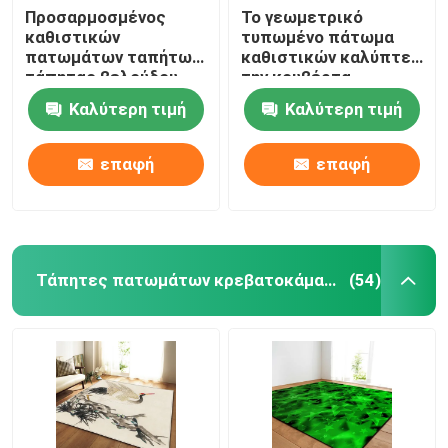
Προσαρμοσμένος
Το γεωμετρικό
καθιστικών
τυπωμένο πάτωμα
πατωμάτων ταπήτων
καθιστικών καλύπτει
τάπητας βελούδου
την κουβέρτα
κρυστάλλου
βελούδου κρυστάλλου
Καλύτερη τιμή
Καλύτερη τιμή
εκτύπωσης
ορθογωνίων με
κουβερτών απλός
τάπητα
επαφή
επαφή
Τάπητες πατωμάτων κρεβατοκάμαρων
(54)