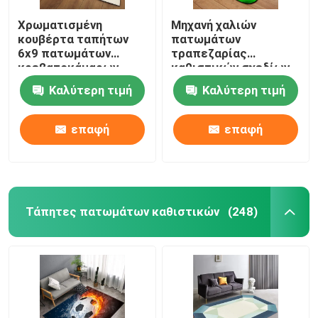
Χρωματισμένη
Μηχανή χαλιών
κουβέρτα ταπήτων
πατωμάτων
6x9 πατωμάτων
τραπεζαρίας
κρεβατοκάμαρων
καθιστικών σχεδίων
πολυεστέρα
αστεριών ορθογωνίων
Καλύτερη τιμή
Καλύτερη τιμή
λουλουδιών στο
Washable
πλαίσιο να δειπνήσει
του πίνακα
επαφή
επαφή
Τάπητες πατωμάτων καθιστικών
(248)