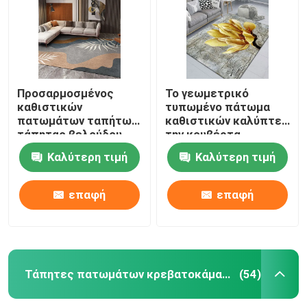
Προσαρμοσμένος
Το γεωμετρικό
καθιστικών
τυπωμένο πάτωμα
πατωμάτων ταπήτων
καθιστικών καλύπτει
τάπητας βελούδου
την κουβέρτα
κρυστάλλου
βελούδου κρυστάλλου
Καλύτερη τιμή
Καλύτερη τιμή
εκτύπωσης
ορθογωνίων με
κουβερτών απλός
τάπητα
επαφή
επαφή
Σπίτι
ΠΡΟΪΟΝΤΑ
Τάπητες πατωμάτων κρεβατοκάμαρων
(54)
βίντεο