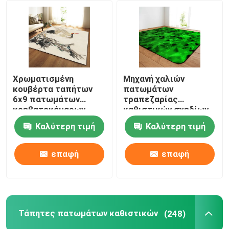
ΠΕΡΙΠΟΥ ΗΠΑ
Γύρος εργοστασίων
Χρωματισμένη
Μηχανή χαλιών
κουβέρτα ταπήτων
πατωμάτων
Ποιοτικός έλεγχος
6x9 πατωμάτων
τραπεζαρίας
κρεβατοκάμαρων
καθιστικών σχεδίων
πολυεστέρα
αστεριών ορθογωνίων
Καλύτερη τιμή
Καλύτερη τιμή
Ζητήστε ένα απόσπασμα
λουλουδιών στο
Washable
πλαίσιο να δειπνήσει
του πίνακα
επαφή
επαφή
Κουβέρτα ταπήτων πατωμάτων
Τάπητες πατωμάτων κρεβατοκάμαρων
Τάπητες πατωμάτων καθιστικών
(248)
Τάπητες πατωμάτων καθιστικών