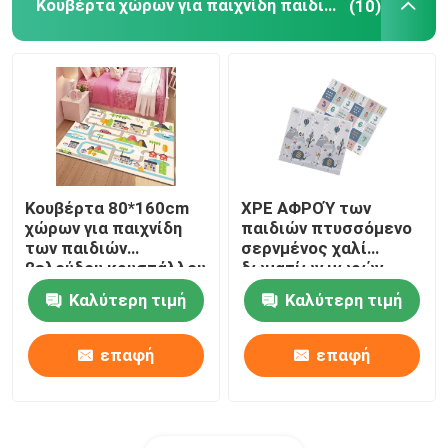
Κουβέρτα χώρων για παιχνίδη παιδιών
(10)
Κουβέρτα 80*160cm
XPE ΑΦΡΟΎ των
χώρων για παιχνίδη
παιδιών πτυσσόμενο
των παιδιών
σερνμένος χαλί
βελούδου κρυστάλλου
δωματίων μωρών
τάπητας δωματίων
χώρων για παιχνίδη
Καλύτερη τιμή
Καλύτερη τιμή
παιχνιδιών
πυκνωμένο κουβέρτα
επαφή
επαφή