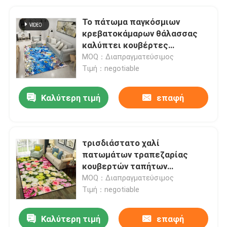
Το πάτωμα παγκόσμιων
κρεβατοκάμαρων θάλασσας
καλύπτει κουβέρτες
τραπεζαρίας 40*60cm με
MOQ：Διαπραγματεύσιμος
τάπητα τις τρισδιάστατες
Τιμή：negotiable
τυπωμένες
Καλύτερη τιμή
επαφή
τρισδιάστατο χαλί
πατωμάτων τραπεζαρίας
κουβερτών ταπήτων
πατωμάτων βελούδου
MOQ：Διαπραγματεύσιμος
κρυστάλλου εκτύπωσης
Τιμή：negotiable
Καλύτερη τιμή
επαφή