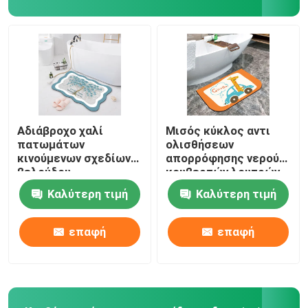
Χαλί πατωμάτων μοτοσικλετών
Μαξιλάρι καθισμάτων τουαλετών
Εμπορικό χαλί πατωμάτων
Αδιάβροχο χαλί
Μισός κύκλος αντι
πατωμάτων
ολισθήσεων
κινούμενων σχεδίων
απορρόφησης νερού
shag κουβέρτες περιοχής
βελούδου
κουβερτών λουτρών
τεχνολογίας ταπήτων
μη ολίσθησης
Καλύτερη τιμή
Καλύτερη τιμή
λουτρών κουζινών
βελούδου
σύνολο χαλιών τουαλετών
τουαλετών
τεχνολογίας χαλιών
πατωμάτων
επαφή
επαφή
Χαλιά πατωμάτων κουζινών
Αλεξίπυρο υλικό μόνωσης