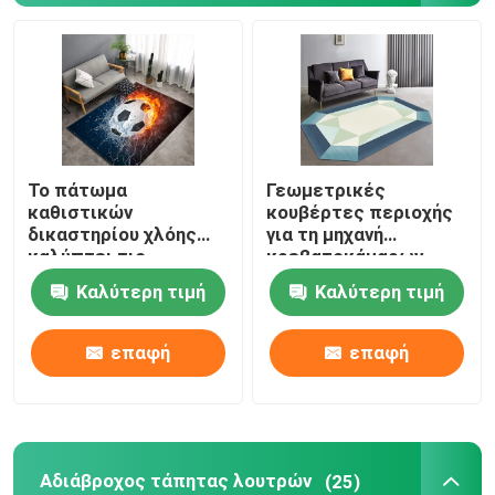
Αδιάβροχος τάπητας λουτρών
Κουβέρτα χώρων για παιχνίδη παιδιών
Το πάτωμα
Γεωμετρικές
Χαλί πατωμάτων εδρών
καθιστικών
κουβέρτες περιοχής
δικαστηρίου χλόης
για τη μηχανή
καλύπτει τις
κρεβατοκάμαρων
φιλικό χαλί γιόγκας eco
πράσινες
καθιστικών Washable
Καλύτερη τιμή
Καλύτερη τιμή
τρισδιάστατες
τυπωμένες
Washable τάπητας κουζινών
κουβέρτες 1.5*1m με
επαφή
επαφή
τάπητα
Χαλί πινάκων βελών
Χαλιά σκαλοπατιών μη ολίσθησης
Αδιάβροχος τάπητας λουτρών
(25)