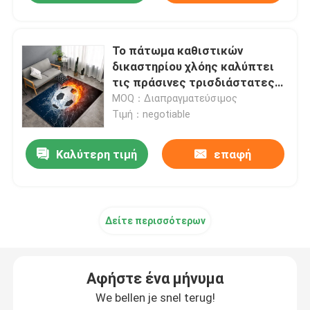
Το πάτωμα καθιστικών
δικαστηρίου χλόης καλύπτει
τις πράσινες τρισδιάστατες
τυπωμένες κουβέρτες 1.5*1m
MOQ：Διαπραγματεύσιμος
με τάπητα
Τιμή：negotiable
Καλύτερη τιμή
επαφή
Δείτε περισσότερων
Αφήστε ένα μήνυμα
We bellen je snel terug!