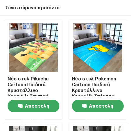
Συνιστώμενα προϊόντα
Νέο στυλ Pikachu
Νέο στυλ Pokemon
Cartoon Παιδικά
Cartoon Παιδικά
Κρυστάλλινο
Κρυστάλλινο
Σπίτι
Κεραμίδι Σπιτικό,
Κεραμίδι Στέγαση,
Κοιτώριο Σπιτικό
Κοιτώριο Στέγαση
Αποστολή
Αποστολή
Σώμα Γόμα χαλιά
Σώμα Γόμα χαλιά
ΠΡΟΪΟΝΤΑ
ερώτησης
ερώτησης
βίντεο