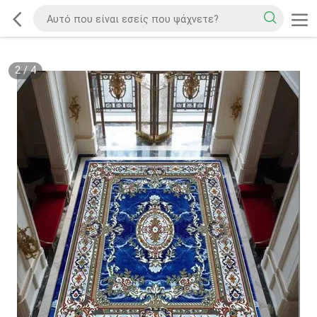
2
/
4