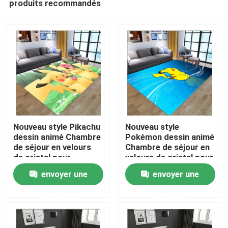
produits recommandés
Nouveau style Pikachu
Nouveau style
dessin animé Chambre
Pokémon dessin animé
de séjour en velours
Chambre de séjour en
de cristal pour
velours de cristal pour
Maison
enfants, Chambre à
enfants, Chambre à
envoyer une
envoyer une
coucher Chambre de
coucher Chambre de
séjour Tapis de sol
séjour Tapis de sol
PRODUITS
demande
demande
vidéos