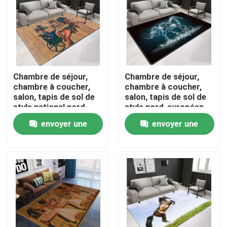
AU SUJET DES USA
Visite d'usine
Chambre de séjour,
Chambre de séjour,
chambre à coucher,
chambre à coucher,
Contrôle de qualité
salon, tapis de sol de
salon, tapis de sol de
style national nord-
style nord-européen
européen
envoyer une
envoyer une
Demandez une citation
demande
demande
Couverture de tapis de plancher
Tapis de plancher de chambre à coucher
Tapis de plancher de salon