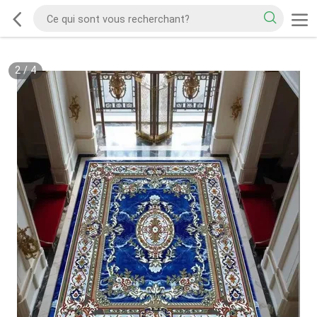
2
/
4