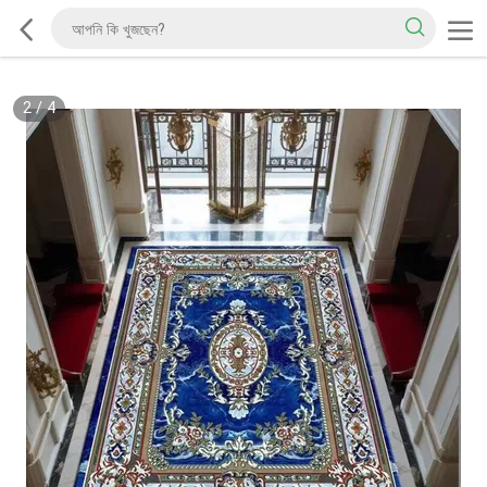
2
/
4