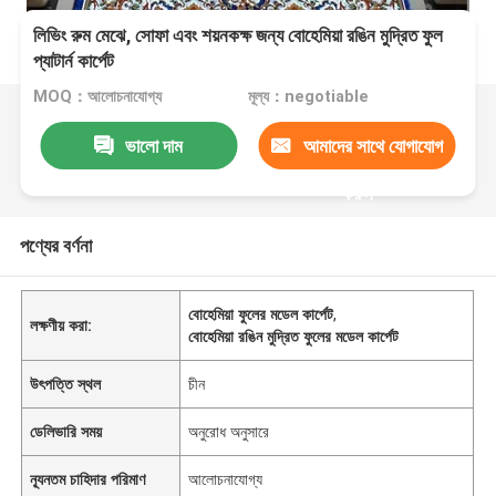
লিভিং রুম মেঝে, সোফা এবং শয়নকক্ষ জন্য বোহেমিয়া রঙিন মুদ্রিত ফুল
প্যাটার্ন কার্পেট
MOQ：আলোচনাযোগ্য
মূল্য：negotiable
ভালো দাম
আমাদের সাথে যোগাযোগ
করুন
পণ্যের বর্ণনা
বোহেমিয়া ফুলের মডেল কার্পেট
,
লক্ষণীয় করা:
বোহেমিয়া রঙিন মুদ্রিত ফুলের মডেল কার্পেট
উৎপত্তি স্থল
চীন
ডেলিভারি সময়
অনুরোধ অনুসারে
ন্যূনতম চাহিদার পরিমাণ
আলোচনাযোগ্য