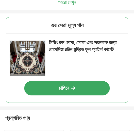
আরো দেখুন
এর সেরা মূল্য পান
লিভিং রুম মেঝে, সোফা এবং শয়নকক্ষ জন্য
বোহেমিয়া রঙিন মুদ্রিত ফুল প্যাটার্ন কার্পেট
চালিয়ে
প্রস্তাবিত পণ্য