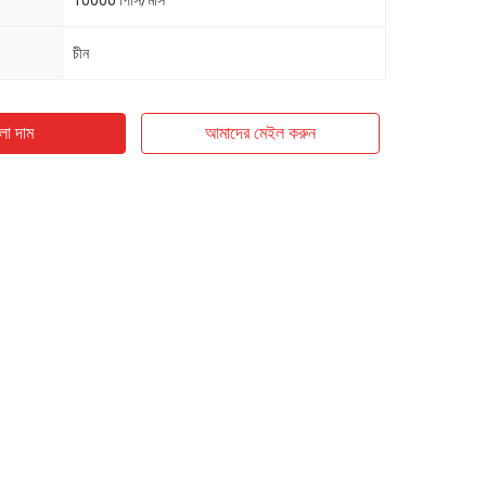
10000 পিসি/মাস
চীন
ো দাম
আমাদের মেইল ​​করুন