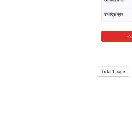
যোগানের ক্ষমতা
উৎপত্তি স্থল
ভাল
Total 1 page