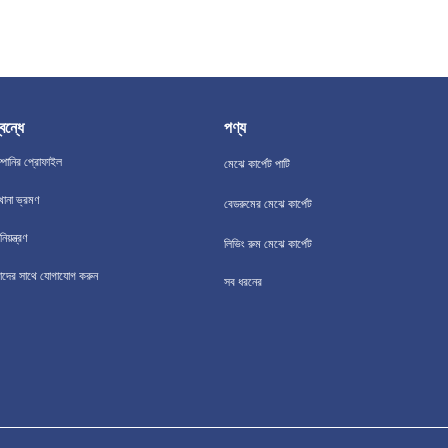
বন্ধে
পণ্য
্পানির প্রোফাইল
মেঝে কার্পেট পাটি
খানা ভ্রমণ
বেডরুমের মেঝে কার্পেট
িয়ন্ত্রণ
লিভিং রুম মেঝে কার্পেট
দের সাথে যোগাযোগ করুন
সব ধরনের