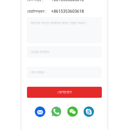
হোয়াটসঅ্যাপ :
+8615353603618
যোগাযোগ