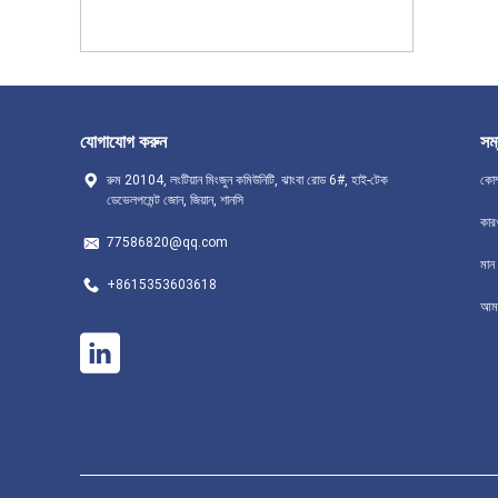
যোগাযোগ করুন
সম্
রুম 20104, লংটিয়ান মিংজুন কমিউনিটি, ঝাংবা রোড 6#, হাই-টেক
কোম
ডেভেলপমেন্ট জোন, জিয়ান, শানসি
কার
77586820@qq.com
মান ন
+8615353603618
আমা