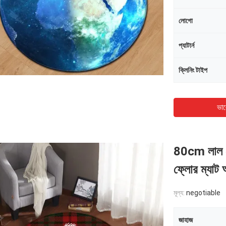
লোগো
প্যাটার্ন
ক্লিনিং টাইপ
ভাল
80cm লাল গো
ফ্লোর ম্যাট অ্
মূল্য:
negotiable
জাহাজ