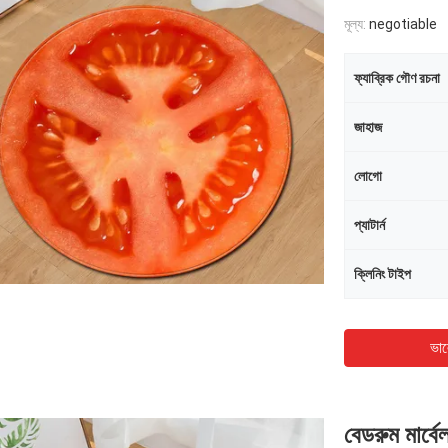
মূল্য:
negotiable
ফ্যাব্রিক গৌণ রচনা
জাহাজ
লোগো
প্যাটার্ন
ক্লিনিং টাইপ
ভাল
বেডরুম মার্বে