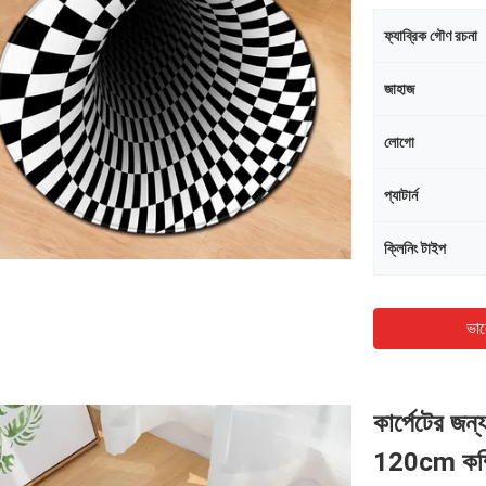
ফ্যাব্রিক গৌণ রচনা
জাহাজ
লোগো
প্যাটার্ন
ক্লিনিং টাইপ
ভাল
কার্পেটের জন
120cm কম্প