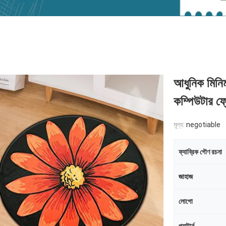
আধুনিক মিনিমা
কম্পিউটার ফ্
মূল্য:
negotiable
ফ্যাব্রিক গৌণ রচনা
জাহাজ
লোগো