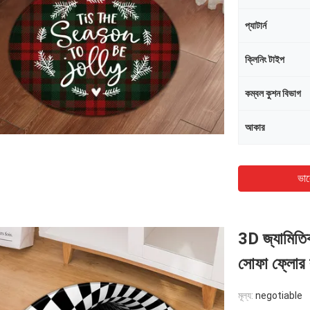
প্যাটার্ন
ক্লিনিং টাইপ
কম্বল কুশন বিভাগ
আকার
ভাল
3D জ্যামিতিক 
সোফা ফ্লোর ক
মূল্য:
negotiable