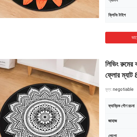
প্যাটার্ন
ক্লিনিং টাইপ
ভাল
লিভিং রুমের ক
ফ্লোর ম্যাট
মূল্য:
negotiable
ফ্যাব্রিক গৌণ রচনা
জাহাজ
লোগো