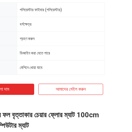
পলিয়েস্টার ফাইবার (পলিয়েস্টার)
বর্গক্ষেত্র
গ্রহণ করুন
ডিজাইন করা যেতে পারে
মেশিনে ধোয়া যাবে
ো দাম
আমাদের মেইল ​​করুন
্য ফল বৃত্তাকার চেয়ার ফ্লোর ম্যাট 100cm
িউটার ম্যাট