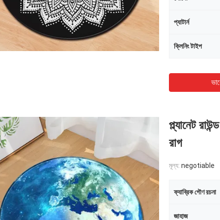
প্যাটার্ন
ক্লিনিং টাইপ
ভাল
প্ল্যানেট রাউন
রাগ
মূল্য:
negotiable
ফ্যাব্রিক গৌণ রচনা
জাহাজ