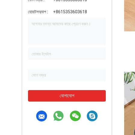
হোয়াটসঅ্যাপ :
+8615353603618
যোগাযোগ