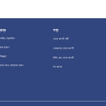
বন্ধে
পণ্য
্পানির প্রোফাইল
মেঝে কার্পেট পাটি
খানা ভ্রমণ
বেডরুমের মেঝে কার্পেট
িয়ন্ত্রণ
লিভিং রুম মেঝে কার্পেট
দের সাথে যোগাযোগ করুন
সব ধরনের