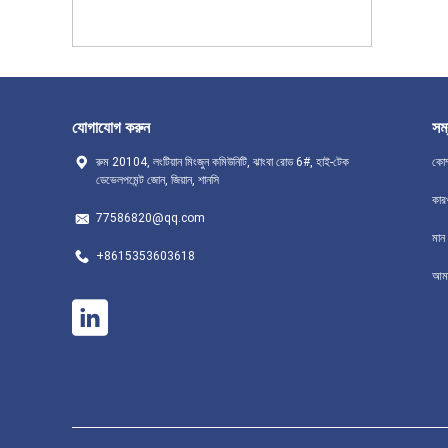
যোগাযোগ করুন
সম্
রুম 20104, লংটিয়ান মিংজুন কমিউনিটি, ঝাংবা রোড 6#, হাই-টেক
কোম
ডেভেলপমেন্ট জোন, জিয়ান, শানসি
কার
77586820@qq.com
মান ন
+8615353603618
আমা