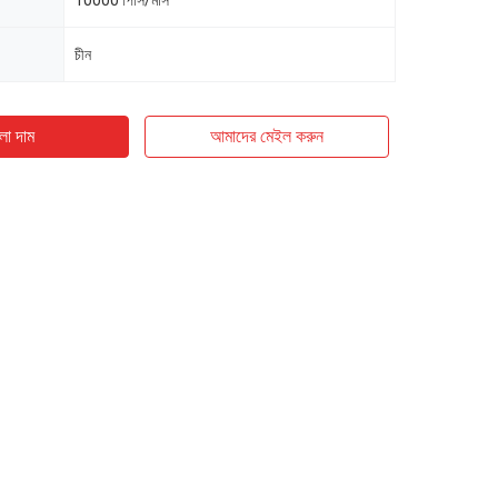
10000 পিসি/মাস
চীন
ো দাম
আমাদের মেইল ​​করুন