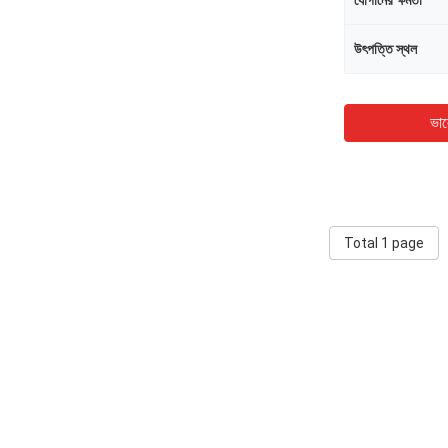
যোগানের ক্ষমতা
উৎপত্তি স্থল
ভাল
Total 1 page