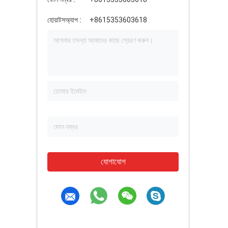
হোয়াটসঅ্যাপ :
+8615353603618
যোগাযোগ