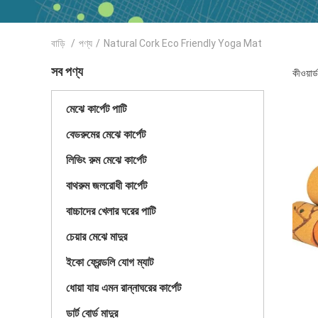
বাড়ি
/
পণ্য
/
Natural Cork Eco Friendly Yoga Mat
সব পণ্য
কীওয়া
মেঝে কার্পেট পাটি
বেডরুমের মেঝে কার্পেট
লিভিং রুম মেঝে কার্পেট
বাথরুম জলরোধী কার্পেট
বাচ্চাদের খেলার ঘরের পাটি
চেয়ার মেঝে মাদুর
ইকো ফ্রেন্ডলি যোগ ম্যাট
ধোয়া যায় এমন রান্নাঘরের কার্পেট
ডার্ট বোর্ড মাদুর