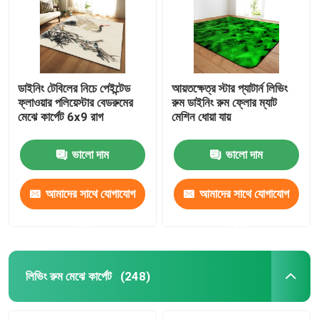
ডাইনিং টেবিলের নিচে পেইন্টেড
আয়তক্ষেত্র স্টার প্যাটার্ন লিভিং
ফ্লাওয়ার পলিয়েস্টার বেডরুমের
রুম ডাইনিং রুম ফ্লোর ম্যাট
মেঝে কার্পেট 6x9 রাগ
মেশিন ধোয়া যায়
ভালো দাম
ভালো দাম
আমাদের সাথে যোগাযোগ
আমাদের সাথে যোগাযোগ
করুন
করুন
বাড়ি
পণ্য
লিভিং রুম মেঝে কার্পেট
(248)
ভিডিও