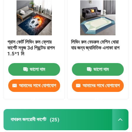
আমাদের সম্পর্কে
কারখানা ভ্রমণ
গ্রাস কোর্ট লিভিং রুম ফ্লোর
লিভিং রুম বেডরুম মেশিন ধোয়া
কার্পেট সবুজ 3d প্রিন্টেড রাগস
যায় জন্য জ্যামিতিক এলাকা রাগ
1.5*1 মি
মান নিয়ন্ত্রণ
ভালো দাম
ভালো দাম
উদ্ধৃতির জন্য আবেদন
আমাদের সাথে যোগাযোগ
আমাদের সাথে যোগাযোগ
মেঝে কার্পেট পাটি
করুন
করুন
বেডরুমের মেঝে কার্পেট
বাথরুম জলরোধী কার্পেট
(25)
লিভিং রুম মেঝে কার্পেট