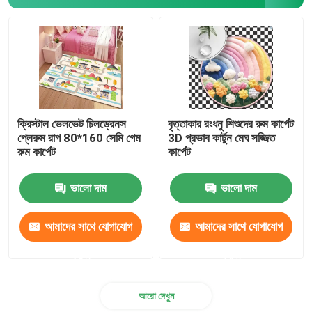
মোটরসাইকেল ফ্লোর ম্যাট
টয়লেট সিট কুশন
বাণিজ্যিক মেঝে মাদুর
ক্রিস্টাল ভেলভেট চিলড্রেনস
বৃত্তাকার রংধনু শিশুদের রুম কার্পেট
প্লেরুম রাগ 80*160 সেমি গেম
3D প্রভাব কার্টুন মেঘ সজ্জিত
রুম কার্পেট
কার্পেট
শ্যাগ এরিয়া রাগস
ভালো দাম
ভালো দাম
টয়লেট ম্যাট সেট
আমাদের সাথে যোগাযোগ
আমাদের সাথে যোগাযোগ
রান্নাঘরের মেঝে ম্যাট
করুন
করুন
আরো দেখুন
অগ্নিরোধী নিরোধক উপাদান