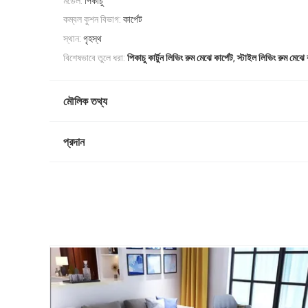
মডেল:
পিকাচু
কম্বল কুশন বিভাগ:
কার্পেট
স্থান:
গৃহস্থ
,
বিশেষভাবে তুলে ধরা:
পিকাচু কার্টুন লিভিং রুম মেঝে কার্পেট
স্টাইল লিভিং রুম মেঝে ক
মৌলিক তথ্য
প্রদান