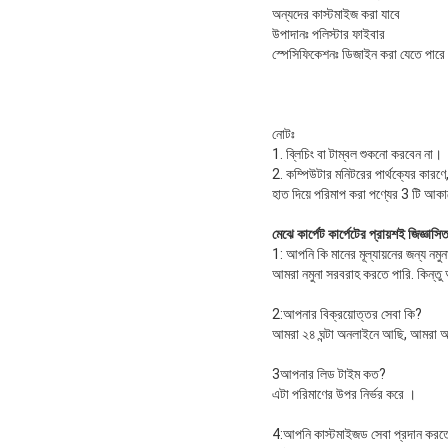
অন্যদের কাস্টমাইজ করা যাবে
উপাদানঃ পলিস্টার ফাইবার
স্পেসিফিকেশনঃ ডিজাইন করা যেতে পারে
নোটঃ
1. ব্লিচিং বা টাম্বল শুকনো করবেন না।
2. কম্পিউটার মনিটরের পার্থক্যের কারণ
হাত দিয়ে পরিমাপ করা পণ্যের 3 টি আকারে
মেঝে কার্পেট কার্পেটের প্রায়শই জিজ্ঞাসি
1: আপনি কি মানের মূল্যায়নের জন্য নম
আমরা নমুনা সরবরাহ করতে পারি. কিন্ত
2:আপনার বিক্রয়োত্তর সেবা কি?
আমরা ২৪ ঘন্টা অনলাইনে আছি, আমরা আ
3আপনার লিড টাইম কত?
এটা পরিমাণের উপর নির্ভর করে ।
4:আপনি কাস্টমাইজড সেবা প্রদান করত