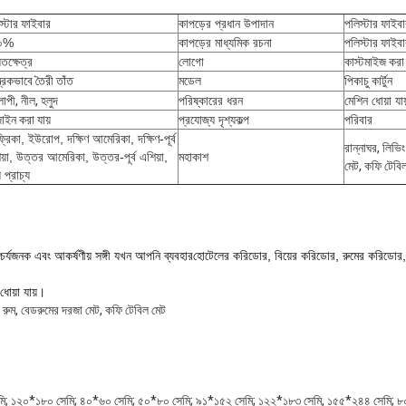
স্টার ফাইবার
কাপড়ের প্রধান উপাদান
পলিস্টার ফাইব
০%
কাপড়ের মাধ্যমিক রচনা
পলিস্টার ফাইব
তক্ষেত্র
লোগো
কাস্টমাইজ করা 
্ত্রিকভাবে তৈরী তাঁত
মডেল
পিকাচু কার্টুন
াপী, নীল, হলুদ
পরিষ্কারের ধরন
মেশিন ধোয়া যায
াইন করা যায়
প্রযোজ্য দৃশ্যকল্প
পরিবার
রিকা, ইউরোপ, দক্ষিণ আমেরিকা, দক্ষিণ-পূর্ব
রান্নাঘর, লিভি
য়া, উত্তর আমেরিকা, উত্তর-পূর্ব এশিয়া,
মহাকাশ
মেট, কফি টেবি
 প্রাচ্য
চর্যজনক এবং আকর্ষণীয় সঙ্গী যখন আপনি ব্যবহার
হোটেলের করিডোর, বিয়ের করিডোর, রুমের করিডোর, 
ধোয়া যায়।
ং রুম, বেডরুমের দরজা মেট, কফি টেবিল মেট
; ১২০*১৮০ সেমি; ৪০*৬০ সেমি; ৫০*৮০ সেমি; ৯১*১৫২ সেমি; ১২২*১৮৩ সেমি, ১৫৫*২৪৪ সেমি; ৮