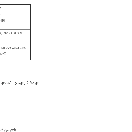
ার
ার
যায়
়, হাত ধোয়া যায়
ং রুম, বেডরুমের দরজা
ল মেট
ব্যালকনি, বেডরুম, লিভিং রুম
০*১২০ সেমি;