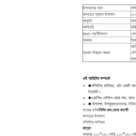
উপাদানের গঠন
পলি
কাপড়ের প্রধান উপাদান
১০
আকৃতি
আয়
কারিগরি
যান
রঙের শ্রেণীবিভাগ
গোল
আকার
ডিজ
আফ্
প্রধান বিক্রয় অঞ্চল
এশি
মধ্য
এই আইটেম সম্পর্কে
:
◆পলিস্টার ফাইবার
, এটা একটি আশ্
ইত্যাদি।
◆ওয়াশিংঃ মেশিনে ধোয়া যায়, হাতে 
◆ উপলক্ষ: উপযুক্ত
রান্নাঘর, লিভি
পণ্যের বর্ণনা
লিভিং রুম মেঝে কার্পেট
কাপড়ের উপাদান:
পলিস্টার ফাইবার
মাত্রা:
আকারঃ ১০০*১৫০ সেমি; ১২০*১৬০ সেমি