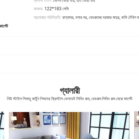
ক্লিনিং টাইপ:
মেশিন ধোয়া যায়, হাত ধোয়া যায়
আকার:
122*183 সেমি
প্রযোজ্য পরিস্থিতি:
রান্নাঘর, বসার ঘর, বেডরুমের দরজার মাদুর, কফি টেবিল ম
ার্পেট
গ্যালারী
নিউ স্টাইল পিকাচু কার্টুন শিশুদের ক্রিস্টাল ভেলভেট লিভিং রুম, বেডরুম লিভিং রুম মেঝে কার্পেট