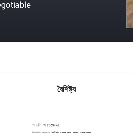
gotiable
বৈশিষ্ট্য
আকৃতি:
আয়তক্ষেত্র