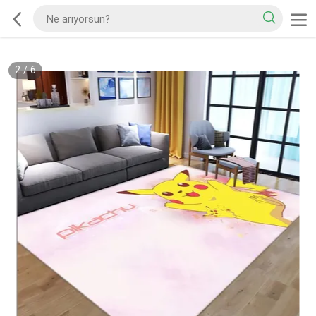
2
/
6