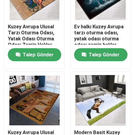
Hakkımızda
Kuzey Avrupa Ulusal
Ev halkı Kuzey Avrupa
Tarzı Oturma Odası,
tarzı oturma odası,
Fabrika turu
Yatak Odası Oturma
yatak odası oturma
Odası Zemin Halılar
odası zemin halılar
Talep Gönder
Talep Gönder
Kalite kontrol
Bir teklif isteği
Yer Halı Kilim
Yatak Odası Yer Halıları
Salon Yer Halıları
Kuzey Avrupa Ulusal
Modern Basit Kuzey