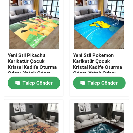
Yeni Stil Pikachu
Yeni Stil Pokemon
Karikatür Çocuk
Karikatür Çocuk
Kristal Kadife Oturma
Kristal Kadife Oturma
Odası, Yatak Odası
Odası, Yatak Odası
Oturma Odası Zemin
Oturma Odası Zemin
Talep Gönder
Talep Gönder
Halılar
Halılar
Ev
Ürünler
videolar