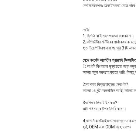
স্পেসিফিকেশনঃ ডিজাইন করা যেতে পারে
নোটঃ
1. ব্লিচিং বা টাম্বল শুকনো করবেন না।
2. কম্পিউটার মনিটরের পার্থক্যের কারণ
হাত দিয়ে পরিমাপ করা পণ্যের 3 টি আকারে
মেঝে কার্পেট কার্পেটের প্রায়শই জিজ্ঞাসি
1: আপনি কি মানের মূল্যায়নের জন্য নম
আমরা নমুনা সরবরাহ করতে পারি. কিন্ত
2:আপনার বিক্রয়োত্তর সেবা কি?
আমরা ২৪ ঘন্টা অনলাইনে আছি, আমরা আ
3আপনার লিড টাইম কত?
এটা পরিমাণের উপর নির্ভর করে ।
4:আপনি কাস্টমাইজড সেবা প্রদান করত
হ্যাঁ, OEM এবং ODM গ্রহণযোগ্য