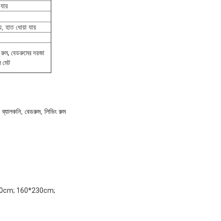
যায়
়, হাত ধোয়া যায়
ং রুম, বেডরুমের দরজা
ল মেট
ব্যালকনি, বেডরুম, লিভিং রুম
00cm; 160*230cm;