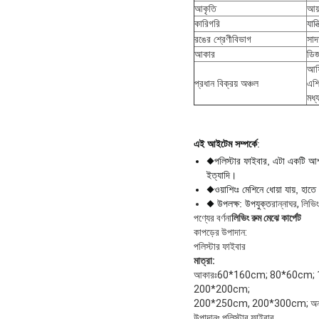
আকৃতি
আয়
কারিগরি
যান
রঙের শ্রেণীবিভাগ
সাদ
আকার
ডিজ
আফ্
প্রধান বিক্রয় অঞ্চল
এশি
মধ্য
এই আইটেম সম্পর্কে
:
◆পলিস্টার ফাইবার
, এটা একটি আশ্
ইত্যাদি।
◆ওয়াশিংঃ মেশিনে ধোয়া যায়, হাতে 
◆ উপলক্ষ: উপযুক্ত
রান্নাঘর, লিভি
পণ্যের বর্ণনা
লিভিং রুম মেঝে কার্পেট
কাপড়ের উপাদান:
পলিস্টার ফাইবার
মাত্রা:
আকারঃ60*160cm; 80*60cm;
200*200cm;
200*250cm, 200*300cm; অন্যদে
উপাদানঃ পলিস্টার ফাইবার