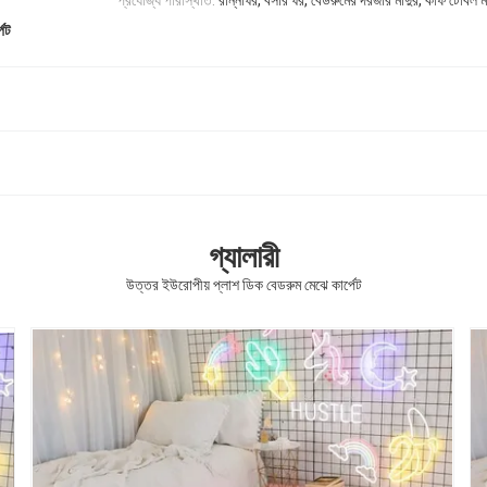
প্রযোজ্য পরিস্থিতি:
রান্নাঘর, বসার ঘর, বেডরুমের দরজার মাদুর, কফি টেবিল ম
পেট
গ্যালারী
উত্তর ইউরোপীয় প্লাশ ডিক বেডরুম মেঝে কার্পেট