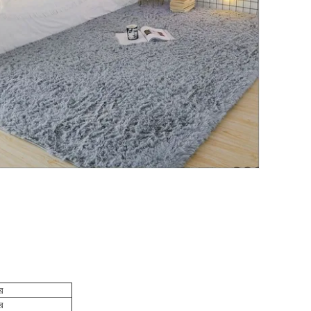
ার
ার