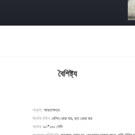
বৈশিষ্ট্য
আকৃতি:
আয়তক্ষেত্র
ক্লিনিং টাইপ:
মেশিন ধোয়া যায়, হাত ধোয়া যায়
আকার:
৬০*১৬০ সেমি