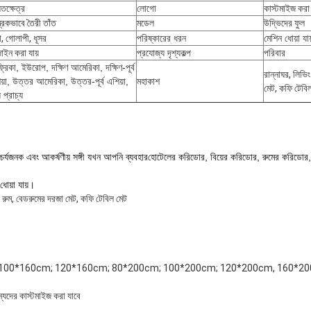
তক্ষেত্র
লোগো
কাস্টমাইজ করা 
্ত্রিকভাবে তৈরী তাঁত
মডেল
উদ্ভিদের ফুল
া, গোলাপী, ধূসর
পরিষ্কারের ধরন
মেশিন ধোয়া যায
াইন করা যায়
প্রযোজ্য দৃশ্যকল্প
পরিবার
রিকা, ইউরোপ, দক্ষিণ আমেরিকা, দক্ষিণ-পূর্ব
রান্নাঘর, লিভি
য়া, উত্তর আমেরিকা, উত্তর-পূর্ব এশিয়া,
মহাকাশ
মেট, কফি টেবি
 প্রাচ্য
চর্যজনক এবং আকর্ষণীয় সঙ্গী যখন আপনি ব্যবহার
হোটেলের করিডোর, বিয়ের করিডোর, রুমের করিডোর, 
ধোয়া যায়।
ং রুম, বেডরুমের দরজা মেট, কফি টেবিল মেট
 100*160cm; 120*160cm; 80*200cm; 100*200cm; 120*200cm, 160*2
র কাস্টমাইজ করা যাবে