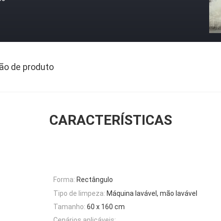
ão de produto
CARACTERÍSTICAS
Forma:
Rectângulo
Tipo de limpeza:
Máquina lavável, mão lavável
Tamanho:
60 x 160 cm
Cenários aplicáveis: