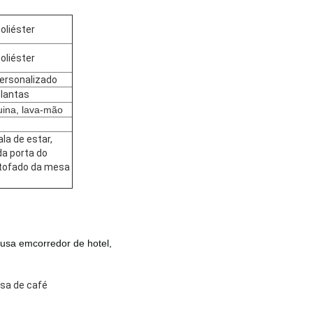
poliéster
poliéster
personalizado
plantas
ina, lava-mão
ala de estar,
a porta do
stofado da mesa
 usa em
corredor de hotel,
esa de café