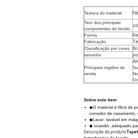
Textura do material
Fi
Teor dos principais
1
componentes do tecido
Forma
Re
Fabricação
Te
Classificação por cores
Br
tamanho
po
Áf
Principais regiões de
Su
venda
No
Or
Sobre este item
:
◆O material é fibra de po
corredor de casamento, c
◆Lavar: lavável em máqu
◆ ocasião: adequado pa
Descrição do produto
Tapet