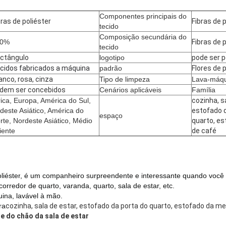
Componentes principais do
bras de poliéster
Fibras de 
tecido
Composição secundária do
00%
Fibras de 
tecido
ctângulo
logotipo
pode ser 
cidos fabricados a máquina
padrão
Flores de 
anco, rosa, cinza
Tipo de limpeza
Lava-máqu
dem ser concebidos
Cenários aplicáveis
Família
rica, Europa, América do Sul,
cozinha, s
deste Asiático, América do
estofado d
espaço
rte, Nordeste Asiático, Médio
quarto, e
iente
de café
liéster
, é um companheiro surpreendente e interessante quando você
orredor de quarto, varanda, quarto, sala de estar, etc.
ina, lavável à mão.
ra
cozinha, sala de estar, estofado da porta do quarto, estofado da m
e do chão da sala de estar