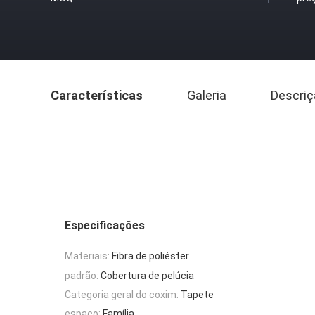
Características
Galeria
Descriç
Especificações
Materiais:
Fibra de poliéster
padrão:
Cobertura de pelúcia
Categoria geral do coxim:
Tapete
espaço:
Família