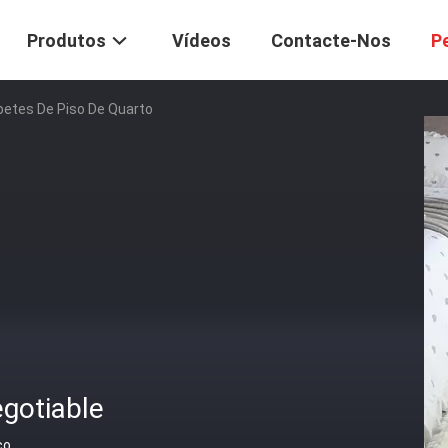
Produtos
Vídeos
Contacte-Nos
P
petes De Piso De Quarto
gotiable
ço