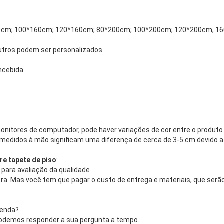
cm; 100*160cm; 120*160cm; 80*200cm; 100*200cm; 120*200cm, 1
tros podem ser personalizados
ncebida
onitores de computador, pode haver variações de cor entre o produto r
medidos à mão significam uma diferença de cerca de 3-5 cm devido a
re tapete de piso
:
 para avaliação da qualidade
. Mas você tem que pagar o custo de entrega e materiais, que serão
venda?
podemos responder a sua pergunta a tempo.