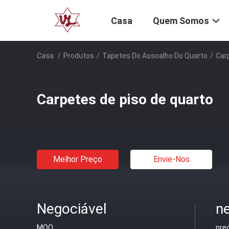
Casa
Quem Somos
Casa
/
Produtos
/
Tapetes Do Assoalho Do Quarto
/
Car
Carpetes de piso de quarto
Melhor Preço
Envie-Nos
Negociável
ne
MOQ
pre