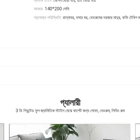
ক্লিনিং টাইপ:
মেশিন ধোয়া যায়, হাত ধোয়া যায়
আকার:
140*200 সেমি
প্রযোজ্য পরিস্থিতি:
রান্নাঘর, বসার ঘর, বেডরুমের দরজার মাদুর, কফি টেবিল ম
গ্যালারী
3 ডি প্রিন্টেড ফুল জ্যামিতিক স্টাইল মেঝে কার্পেট জন্য সোফা, বেডরুম, লিভিং রুম