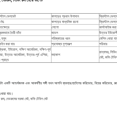
া, বেডরুম, লিভিং রুম মেঝে কার্পেট
িস্টাল ভেলভেট
কাপড়ের প্রধান উপাদান
ক্রিস্টাল ভেল
০%
কাপড়ের মাধ্যমিক রচনা
ক্রিস্টাল ভেল
তক্ষেত্র
লোগো
কাস্টমাইজ করা 
্ত্রিকভাবে তৈরী তাঁত
মডেল
উত্তর ইউরোপীয
, হলুদ
পরিষ্কারের ধরন
মেশিন ধোয়া যায
াইন করা যায়
প্রযোজ্য দৃশ্যকল্প
পরিবার
রিকা, ইউরোপ, দক্ষিণ আমেরিকা, দক্ষিণ-পূর্ব
রান্নাঘর, লিভি
য়া, উত্তর আমেরিকা, উত্তর-পূর্ব এশিয়া,
মহাকাশ
মেট, কফি টেবি
 প্রাচ্য
এটা একটি আশ্চর্যজনক এবং আকর্ষণীয় সঙ্গী যখন আপনি ব্যবহার
হোটেলের করিডোর, বিয়ের করিডোর, রুম
ধোয়া যায়।
ং রুম, বেডরুমের দরজা মেট, কফি টেবিল মেট