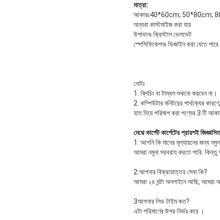
মাত্রা:
আকারঃ40*60cm; 50*80cm; 
অন্যরা কাস্টমাইজ করা যায়
উপাদানঃ ক্রিস্টাল ভেলভেট
স্পেসিফিকেশনঃ ডিজাইন করা যেতে পারে
নোটঃ
1. ব্লিচিং বা টাম্বল শুকনো করবেন না।
2. কম্পিউটার মনিটরের পার্থক্যের কারণ
হাত দিয়ে পরিমাপ করা পণ্যের 3 টি আকারে
মেঝে কার্পেট কার্পেটের প্রায়শই জিজ্ঞাসি
1: আপনি কি মানের মূল্যায়নের জন্য নম
আমরা নমুনা সরবরাহ করতে পারি. কিন্ত
2:আপনার বিক্রয়োত্তর সেবা কি?
আমরা ২৪ ঘন্টা অনলাইনে আছি, আমরা আ
3আপনার লিড টাইম কত?
এটা পরিমাণের উপর নির্ভর করে ।