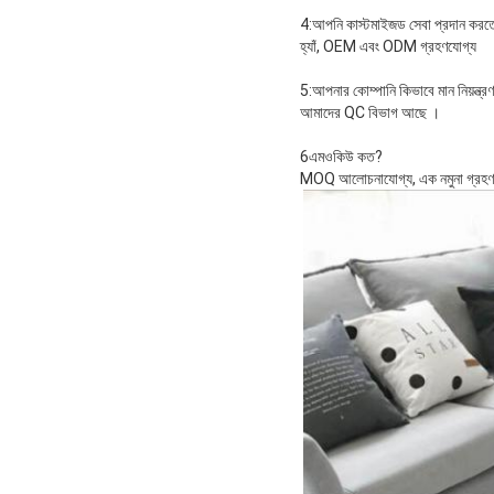
4:আপনি কাস্টমাইজড সেবা প্রদান করত
হ্যাঁ, OEM এবং ODM গ্রহণযোগ্য
5:আপনার কোম্পানি কিভাবে মান নিয়ন্ত্র
আমাদের QC বিভাগ আছে ।
6এমওকিউ কত?
MOQ আলোচনাযোগ্য, এক নমুনা গ্রহণ 