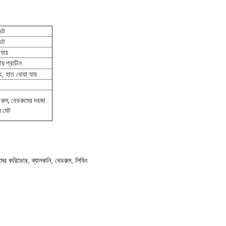
ভেট
ভেট
যায়
় প্রাচীন
়, হাত ধোয়া যায়
ং রুম, বেডরুমের দরজা
ল মেট
ের করিডোর, ব্যালকনি, বেডরুম, লিভিং