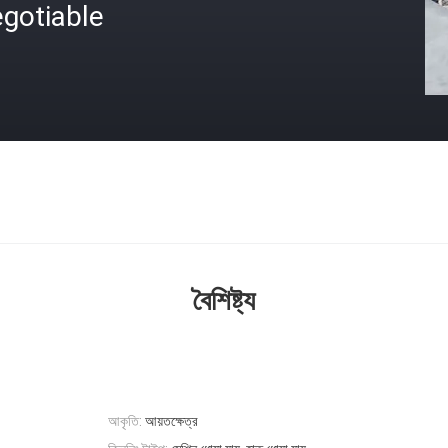
gotiable
বৈশিষ্ট্য
আকৃতি:
আয়তক্ষেত্র