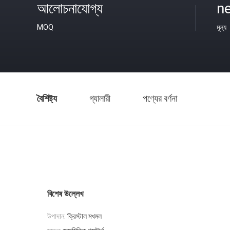
আলোচনাযোগ্য
ne
MOQ
মূল্য
বৈশিষ্ট্য
গ্যালারী
পণ্যের বর্ণনা
বিশেষ উল্লেখ
উপাদান:
ক্রিস্টাল মখমল