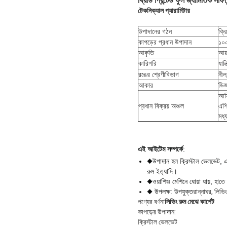
থ্রিডি প্রিন্টেড ফুল জ্যামিতিক সাফ
টেকনিক্যাল প্যারামিটার
উপাদানের গঠন
ক্র
কাপড়ের প্রধান উপাদান
১০
আকৃতি
আয়
কারিগরি
যান
রঙের শ্রেণীবিভাগ
নীল
আকার
ডিজ
আফ্
প্রধান বিক্রয় অঞ্চল
এশি
মধ্য
এই আইটেম সম্পর্কে
:
◆উপাদান হল ক্রিস্টাল ভেলভেট
, 
রুম ইত্যাদি।
◆ওয়াশিংঃ মেশিনে ধোয়া যায়, হাতে 
◆ উপলক্ষ: উপযুক্ত
রান্নাঘর, লিভি
পণ্যের বর্ণনা
লিভিং রুম মেঝে কার্পেট
কাপড়ের উপাদান:
ক্রিস্টাল ভেলভেট