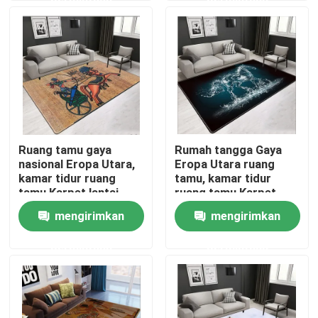
Tentang kami
Tur Pabrik
Kontrol kualitas
Ruang tamu gaya
Rumah tangga Gaya
nasional Eropa Utara,
Eropa Utara ruang
Permintaan Penawaran
kamar tidur ruang
tamu, kamar tidur
tamu Karpet lantai
ruang tamu Karpet
lantai
mengirimkan
mengirimkan
Permadani Karpet Lantai
permintaan
permintaan
Karpet Lantai Kamar Tidur
Karpet Lantai Ruang Tamu