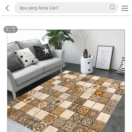
2
/
5