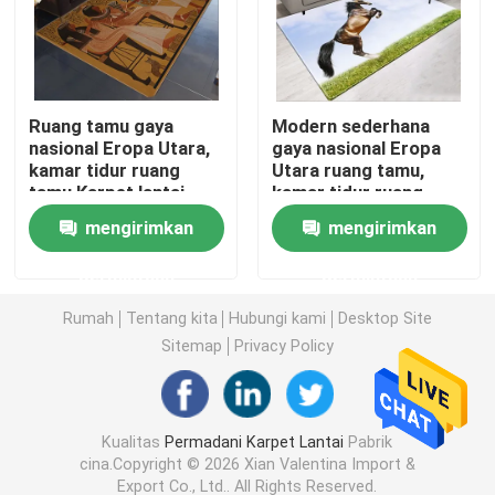
Karpet anti air kamar mandi
Ruang tamu gaya
Modern sederhana
Karpet Ruang Bermain Anak
nasional Eropa Utara,
gaya nasional Eropa
kamar tidur ruang
Utara ruang tamu,
tamu Karpet lantai
kamar tidur ruang
Tikar Lantai Kursi
tamu lantai karpet
mengirimkan
mengirimkan
Tikar Yoga Ramah Lingkungan
permintaan
permintaan
Rumah
Tentang kita
Hubungi kami
Desktop Site
Karpet Dapur yang Bisa Dicuci
Sitemap
Privacy Policy
Tikar Papan Dart
Kualitas
Permadani Karpet Lantai
Pabrik
cina.Copyright © 2026 Xian Valentina Import &
Tikar Tangga Non Slip
Export Co., Ltd.. All Rights Reserved.