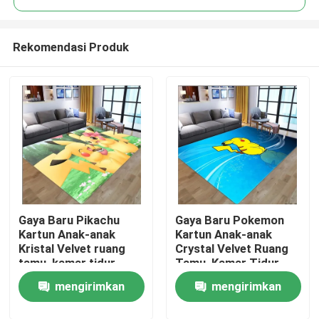
Rekomendasi Produk
Gaya Baru Pikachu
Gaya Baru Pokemon
Rumah
Kartun Anak-anak
Kartun Anak-anak
Kristal Velvet ruang
Crystal Velvet Ruang
tamu, kamar tidur
Tamu, Kamar Tidur
Produk
ruang tamu Lantai
Ruang Tamu Lantai
mengirimkan
mengirimkan
Karpet
Karpet
Video
permintaan
permintaan