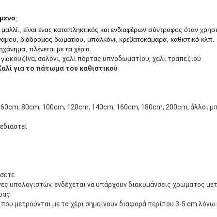
ίμενο
:
 μαλλί.
, είναι ένας καταπληκτικός και ενδιαφέρων σύντροφος όταν χρησι
γάμου, διάδρομος δωματίου, μπαλκόνι, κρεβατοκάμαρα, καθιστικό κλπ.
χάνημα, πλένεται με τα χέρια.
για
κουζίνα, σαλόνι, χαλί πόρτας υπνοδωματίου, χαλί τραπεζιού
Χαλί για το πάτωμα του καθιστικού
 60cm; 80cm; 100cm; 120cm, 140cm, 160cm, 180cm, 200cm, άλλοι μ
εδιαστεί
σετε.
ες υπολογιστών, ενδέχεται να υπάρχουν διακυμάνσεις χρώματος με
σας.
 που μετρούνται με το χέρι σημαίνουν διαφορά περίπου 3-5 cm λόγω