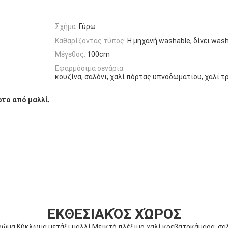
Σχήμα:
Γύρω
Καθαρίζοντας τύπος:
Η μηχανή washable, δίνει was
Μέγεθος:
100cm
Εφαρμόσιμα σενάρια:
κουζίνα, σαλόνι, χαλί πόρτας υπνοδωματίου, χαλί τ
,
το από μαλλί
ΕΚΘΕΣΙΑΚΌΣ ΧΏΡΟΣ
ώμα Κύκλωμα μετάξι μαλλί Μεικτό πλέξιμο χαλί κρεβατοκάμαρα, σαλ