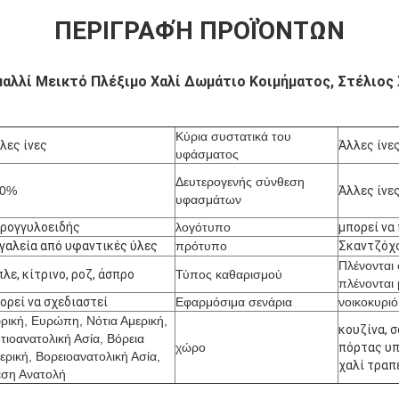
ΠΕΡΙΓΡΑΦΉ ΠΡΟΪΌΝΤΩΝ
αλλί Μεικτό Πλέξιμο Χαλί Δωμάτιο Κοιμήματος, Στέλιος 
Κύρια συστατικά του
λες ίνες
Άλλες ίνε
υφάσματος
Δευτερογενής σύνθεση
00%
Άλλες ίνε
υφασμάτων
ρογγυλοειδής
λογότυπο
μπορεί να
γαλεία από υφαντικές ύλες
πρότυπο
Σκαντζόχ
Πλένονται
λε, κίτρινο, ροζ, άσπρο
Τύπος καθαρισμού
πλένονται 
ορεί να σχεδιαστεί
Εφαρμόσιμα σενάρια
νοικοκυριό
ρική, Ευρώπη, Νότια Αμερική,
κουζίνα, σ
τιοανατολική Ασία, Βόρεια
χώρο
πόρτας υπ
ερική, Βορειοανατολική Ασία,
χαλί τραπ
ση Ανατολή