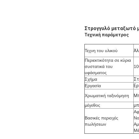
Στρογγυλό μεταξωτό μ
Τεχνική παράμετρος
Τεχνη του υλικού
Άλ
Περιεκτικότητα σε κύρια
συστατικά του
1
υφάσματος
Σχήμα
Στ
Εργασία
Ερ
Χρωματική ταξινόμηση
Μπ
μέγεθος
μπ
Αφ
Βασικές περιοχές
Νο
πωλήσεων
Αμ
Μέ