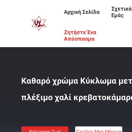
Σχετικά
Αρχική Σελίδα
Εμάς
Ζητήστε Ένα
Αρχική Σελίδα
/
Προϊόντα
/
Τάπητες Πατωμάτων Κρεβα
Απόσπασμα
Καθαρό χρώμα Κύκλωμα μετ
πλέξιμο χαλί κρεβατοκάμαρα
Καλύτερη Τιμή
Στείλτε Μας Μήνυμα