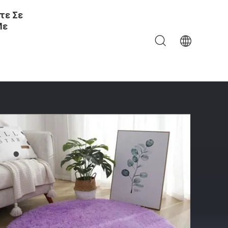
τε Σε
Με
αλί Κρεβατοκάμαρα, Σαλόνι Χαλιά