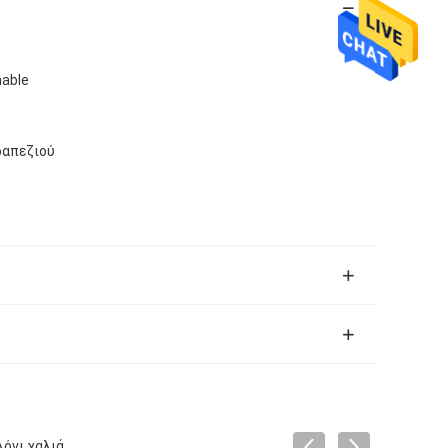
hable
ραπεζιού
όνι χαλιά