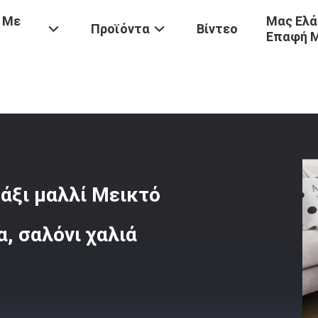
 Με
Μας Ελά
Προϊόντα
Βίντεο
Επαφή 
τοκάμαρων
/
Καθαρό Χρώμα Κύκλωμα Μετάξι Μαλλί Μεικτό Πλέξιμο Χ
άξι μαλλί Μεικτό
, σαλόνι χαλιά