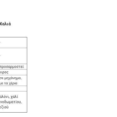
Χαλιά
ς
ς
 προσαρμοστεί
οιρος
 σε μηχάνημα,
με τα χέρια
αλόνι, χαλί
νοδωματίου,
εζιού