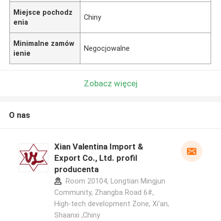
Miejsce pochodz
Chiny
enia
Minimalne zamów
Negocjowalne
ienie
Zobacz więcej
O nas
Xian Valentina Import &
Export Co., Ltd. profil
producenta
Room 20104, Longtian Mingjun
Community, Zhangba Road 6#,
High-tech development Zone, Xi'an,
Shaanxi ,Chiny