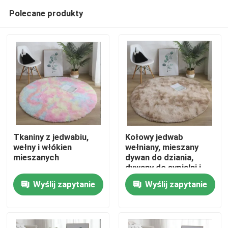
Polecane produkty
Tkaniny z jedwabiu,
Kołowy jedwab
wełny i włókien
wełniany, mieszany
mieszanych
dywan do dziania,
Dom
dywany do sypialni i
salonu
Wyślij zapytanie
Wyślij zapytanie
Produkty
Filmy