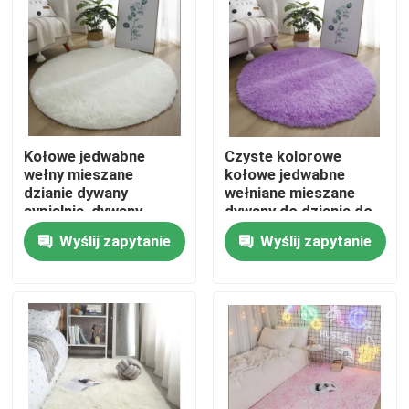
O nas
Wycieczka po fabryce
Kołowe jedwabne
Czyste kolorowe
Kontrola jakości
wełny mieszane
kołowe jedwabne
dzianie dywany
wełniane mieszane
sypialnia, dywany
dywany do dziania do
Poprosić o wycenę
salonowe
sypialni i salonu
Wyślij zapytanie
Wyślij zapytanie
Dywan Podłogowy
Dywany podłogowe do sypialni
Dywany podłogowe do salonu