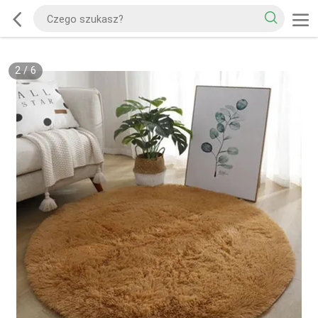
2
/
6