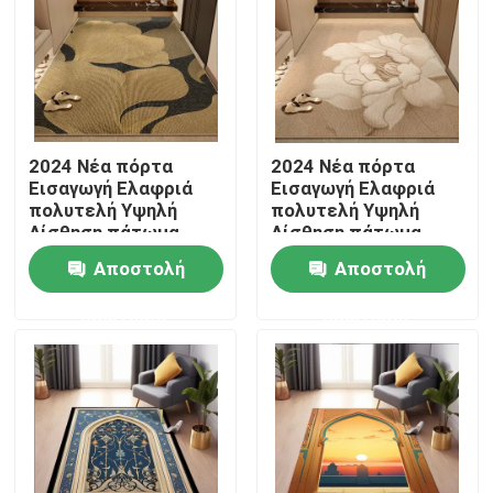
ΠΕΡΙΠΟΥ ΗΠΑ
Γύρος εργοστασίων
2024 Νέα πόρτα
2024 Νέα πόρτα
Εισαγωγή Ελαφριά
Εισαγωγή Ελαφριά
Ποιοτικός έλεγχος
πολυτελή Υψηλή
πολυτελή Υψηλή
Αίσθηση πάτωμα
Αίσθηση πάτωμα
χαλί χαλί
χαλί χαλί
Αποστολή
Αποστολή
Ζητήστε ένα απόσπασμα
ερώτησης
ερώτησης
Κουβέρτα ταπήτων πατωμάτων
Τάπητες πατωμάτων κρεβατοκάμαρων
Τάπητες πατωμάτων καθιστικών