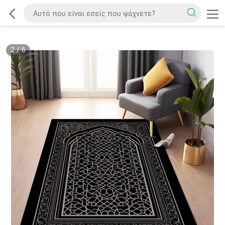
2
/
6