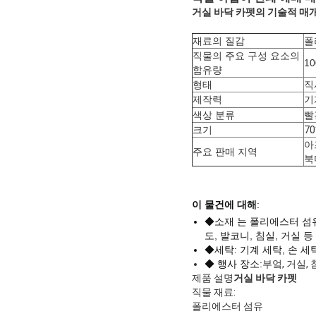
거실 바닥 카펫의 기술적 매
재료의 질감
폴
직물의 주요 구성 요소의
1
함유량
형태
직
제작력
기
색상 분류
빨
크기
70
아
주요 판매 지역
북
이 물건에 대해
:
◆소재 는 폴리에스터 섬
도, 발코니, 침실, 거실 등
◆세탁: 기계 세탁, 손 세
◆ 행사 장소:
부엌, 거실,
제품 설명
거실 바닥 카펫
직물 재료:
폴리에스터 섬유