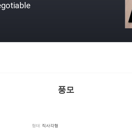
gotiable
격
풍모
형태:
직사각형