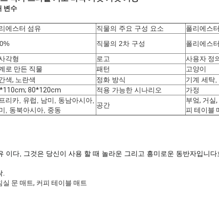
개 변수
리에스터 섬유
직물의 주요 구성 요소
폴리에스터
00%
직물의 2차 구성
폴리에스터
사각형
로고
사용자 정의
계로 만든 직물
패턴
고양이
간색, 노란색
정화 방식
기계 세탁,
*110cm; 80*120cm
적용 가능한 시나리오
가정
프리카, 유럽, 남미, 동남아시아,
부엌, 거실,
공간
미, 동북아시아, 중동
피 테이블 
유 이다
, 그것은 당신이 사용 할 때 놀라운 그리고 흥미로운 동반자입니다
탁.
 침실 문 매트, 커피 테이블 매트