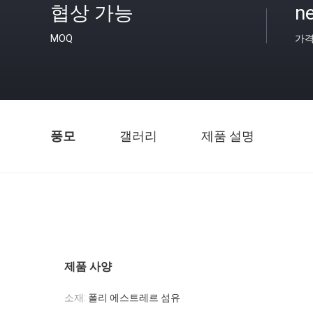
협상 가능
ne
MOQ
가
풍모
갤러리
제품 설명
제품 사양
소재:
폴리 에스트레르 섬유