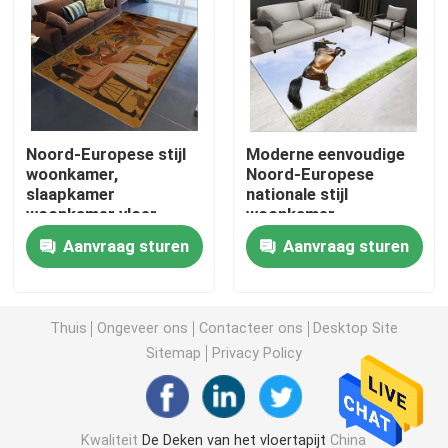
Badkamers Waterdicht tapijt
De Speelkamerdeken van kinderen
Noord-Europese stijl
Moderne eenvoudige
woonkamer,
Noord-Europese
De Mat van de stoelvloer
slaapkamer
nationale stijl
woonkamer vloer
woonkamer,
tapijten
slaapkamer
mat van de eco de vriendschappelijke yoga
Aanvraag sturen
Aanvraag sturen
woonkamer vloer
tapijten
Wasbaar Keukentapijt
Thuis
Ongeveer ons
Contacteer ons
Desktop Site
Sitemap
Privacy Policy
Dartboardmat
De Matten van de Misstap niet Trede
Kwaliteit
De Deken van het vloertapijt
China