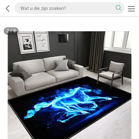
2
/
8