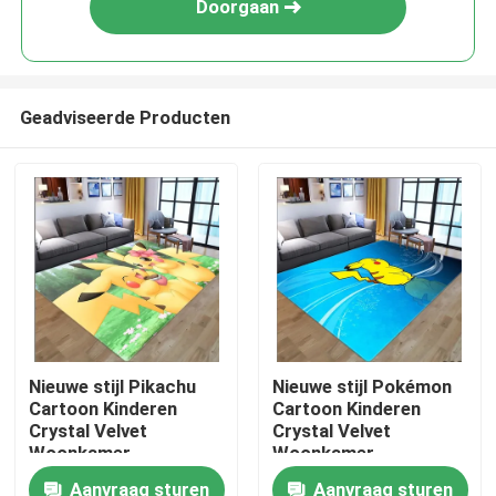
Doorgaan
Geadviseerde Producten
Huis
Nieuwe stijl Pikachu
Nieuwe stijl Pokémon
Cartoon Kinderen
Cartoon Kinderen
PRODUCTEN
Crystal Velvet
Crystal Velvet
Woonkamer,
Woonkamer,
Slaapkamer
Slaapkamer
Aanvraag sturen
Aanvraag sturen
video's