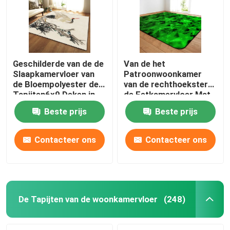
Geschilderde van de de
Van de het
Slaapkamervloer van
Patroonwoonkamer
de Bloempolyester de
van de rechthoekster
Tapijten6x9 Deken in
de Eetkamervloer Mat
het kader van Eettafel
Machine Washable
Beste prijs
Beste prijs
Contacteer ons
Contacteer ons
Huis
PRODUCTEN
De Tapijten van de woonkamervloer
(248)
video's