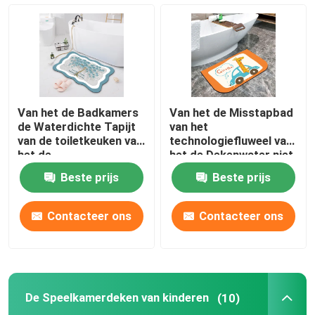
Badkamers Waterdicht tapijt
De Speelkamerdeken van kinderen
Van het de Badkamers
Van het de Misstapbad
De Mat van de stoelvloer
de Waterdichte Tapijt
van het
van de toiletkeuken van
technologiefluweel van
het de
het de Dekenwater niet
Technologiefluweel
van de de Absorptie de
mat van de eco de vriendschappelijke yoga
Beste prijs
Beste prijs
Mat van de het
Antisteunbalk Vloer
Beeldverhaalvloer
Mat Half Round
Wasbaar Keukentapijt
Contacteer ons
Contacteer ons
Dartboardmat
De Speelkamerdeken van kinderen
(10)
De Matten van de Misstap niet Trede