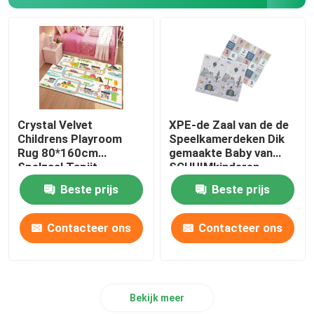
De Mat van de motorfietsvloer
Het Kussen van toiletseat
Commerciële vloermat
Crystal Velvet
XPE-de Zaal van de de
Childrens Playroom
Speelkamerdeken Dik
Rug 80*160cm
gemaakte Baby van
de dekens van het pluizig lakengebied
Spelzaal Tapijt
SCHUIMkinderen
Vouwbare Kruipende
Beste prijs
Beste prijs
Mat
de reeks van de toiletmat
Contacteer ons
Contacteer ons
De Matten van de keukenvloer
Bekijk meer
Vuurvast Isolatiemateriaal