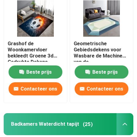
ONGEVEER DE V.S.
Fabrieksreis
Grashof de
Geometrische
Woonkamervloer
Gebiedsdekens voor
bekleedt Groene 3d
Wasbare de Machine
Kwaliteitscontrole
Gedrukte Dekens
van de
1.5*1m
Woonkamerslaapkamer
Beste prijs
Beste prijs
Verzoek om een Citaat
Contacteer ons
Contacteer ons
De Deken van het vloertapijt
De Tapijten van de slaapkamervloer
Badkamers Waterdicht tapijt
(25)
De Tapijten van de woonkamervloer