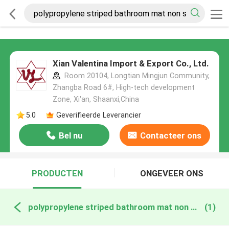
Xian Valentina Import & Export Co., Ltd.
Room 20104, Longtian Mingjun Community,
Zhangba Road 6#, High-tech development
Zone, Xi'an, Shaanxi,China
5.0
Geverifieerde Leverancier
Bel nu
Contacteer ons
PRODUCTEN
ONGEVEER ONS
polypropylene striped bathroom mat non slip online fabricage
(1)