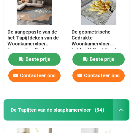
De aangepaste van de
De geometrische
het Tapijtdeken van de
Gedrukte
Woonkamervloer
Woonkamervloer
Eenvoudige Druk
bekleedt Rechthoek
Crystal Velvet Carpet
Crystal Velvet Rug
Beste prijs
Beste prijs
Contacteer ons
Contacteer ons
De Tapijten van de slaapkamervloer
(54)