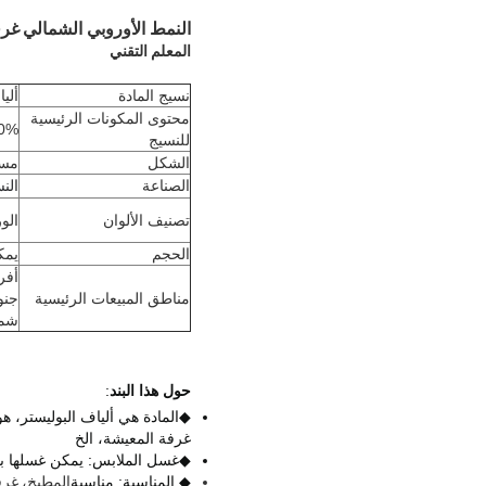
النمط الأوروبي الشمالي
غرف
المعلم التقني
نسيج المادة
ألي
محتوى المكونات الرئيسية
0%
للنسيج
الشكل
مست
الصناعة
النس
تصنيف الألوان
الو
الحجم
يمك
أفري
مناطق المبيعات الرئيسية
جنو
شما
حول هذا البند
:
◆المادة هي ألياف البوليستر
، هو
غرفة المعيشة، الخ
◆غسل الملابس: يمكن غسلها بالآ
◆ المناسبة: مناسبة
المطبخ، غرف