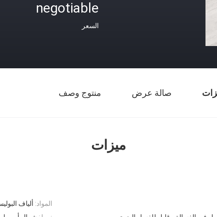
negotiable
السعر
زات
صالة عرض
منتوج وصف
ميزات
المواد:
ألياف البوليس
ل في الغسالة ، قابل للغسل اليدوي
نمط:
شمال أوروبا