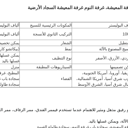
ة المعيشة، غرفة النوم غرفة المعيشة السجاد الأرضية
اف البوليستر
المكونات الرئيسية للنسيج
ألياف البولي
10
التركيب الثانوي للأنسجة
ألياف البولي
طيل
الشعار
يمكن تخصيص
يج المصنوع بالآلة
نمط
(بيكاتشو كار
يمكن غسلها 
ردي، الأزرق، الأصفر
نوع التنظيف
غسلها باليد
ن تصميمها
السيناريوهات المطبقة
منزل
قيا، أوروبا، أمريكا الجنوبية،
المطبخ، غرف
ب شرق آسيا، أمريكا الشمالية،
الفضاء
سجادة باب غ
ل شرق آسيا، الشرق الأوسط
سجادة طاولة
 رفيق مذهل ومثير للاهتمام عندما تستخدم في
ممر الفندق، ممر الزفاف، ممر الغ
لة، ويمكن غسلها باليد.
ة المعيشة، سجادة باب غرفة النوم، سجادة طاولة القهوة