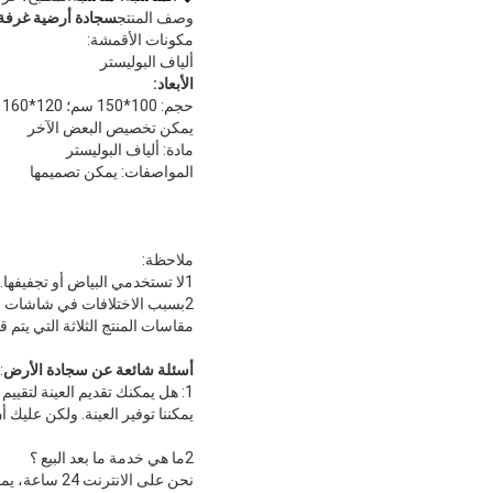
وصف المنتج
سجادة أرضية غرفة
مكونات الأقمشة:
ألياف البوليستر
الأبعاد:
حجم: 100*150 سم؛ 120*160 سم؛ 120*180 سم؛ 40*60 سم؛ 50*80 سم؛ 91*152 سم؛ 122*183 سم، 155*244 سم؛ 80*120 سم؛
يمكن تخصيص البعض الآخر
مادة: ألياف البوليستر
المواصفات: يمكن تصميمها
ملاحظة:
1لا تستخدمي البياض أو تجفيفها.
2بسبب الاختلافات في شاشات الكمبيوتر، قد يكون هناك اختلافات في اللون بين المنتج الفعلي وشاشتك.
مقاسات المنتج الثلاثة التي يتم قياسها يدوياً ت
أسئلة شائعة عن سجادة الأرض
:
1: هل يمكنك تقديم العينة لتقييم الجودة
يمكننا توفير العينة. ولكن عليك أن
2ما هي خدمة ما بعد البيع ؟
نحن على الانترنت 24 ساعة، يمكننا الإجابة على سؤالك في الوقت المناسب.