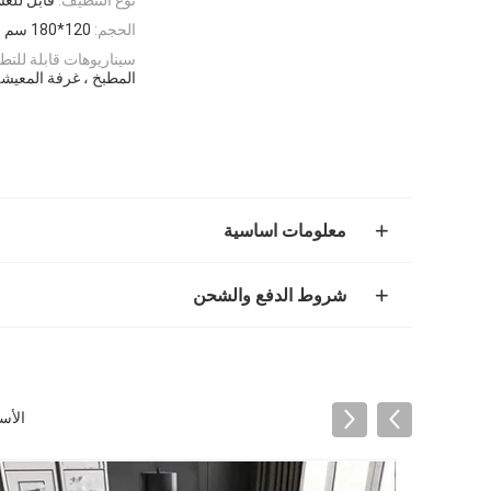
الحجم:
120*180 سم
سيناريوهات قابلة للتطب
المطبخ ، غرفة المعيشة
معلومات اساسية
شروط الدفع والشحن
الأس