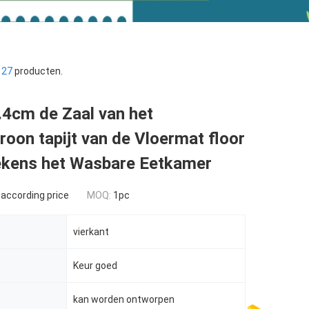
n
27
producten.
.4cm de Zaal van het
oon tapijt van de Vloermat floor
ekens het Wasbare Eetkamer
 according price
MOQ:
1pc
vierkant
Keur goed
kan worden ontworpen