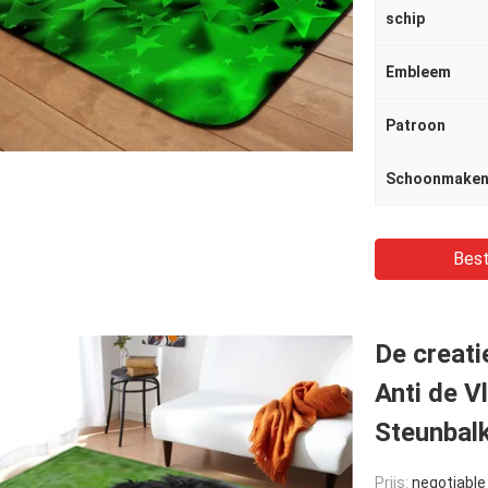
schip
Embleem
Patroon
Schoonmaken
Best
De creat
Anti de V
Steunbal
Prijs:
negotiable