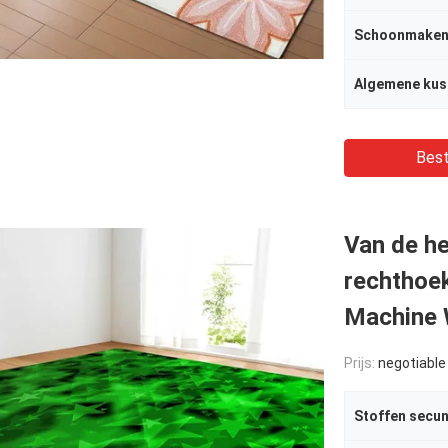
Schoonmaken
Best
Van de h
rechthoe
Machine 
Prijs:
negotiable