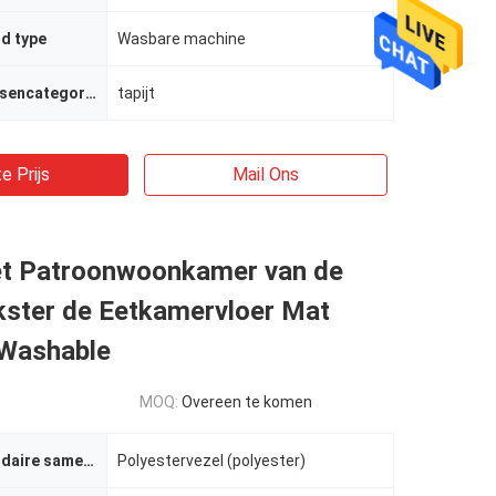
d type
Wasbare machine
Algemene kussencategorie
tapijt
e Prijs
Mail Ons
et Patroonwoonkamer van de
kster de Eetkamervloer Mat
Washable
MOQ:
Overeen te komen
Stoffen secundaire samenstelling
Polyestervezel (polyester)