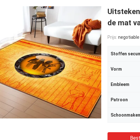
Uitsteke
de mat v
Prijs:
negotiable
Vorm
Embleem
Patroon
Schoonmaken
Best