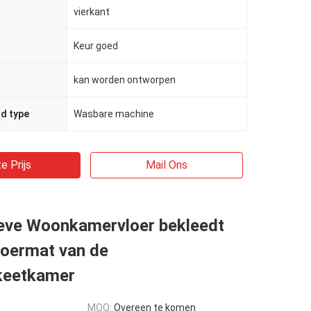
vierkant
Keur goed
kan worden ontworpen
d type
Wasbare machine
e Prijs
Mail Ons
ieve Woonkamervloer bekleedt
loermat van de
keetkamer
MOQ:
Overeen te komen