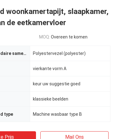
nd woonkamertapijt, slaapkamer,
an de eetkamervloer
MOQ:
Overeen te komen
Stoffen secundaire samenstelling
Polyestervezel (polyester)
vierkante vorm A
keur uw suggestie goed
klassieke beelden
d type
Machine wasbaar type B
e Prijs
Mail Ons