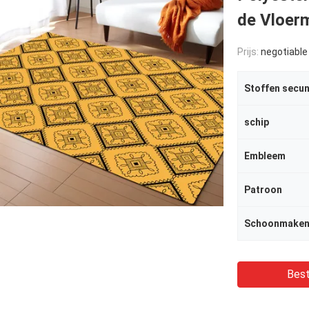
de Vloer
Prijs:
negotiable acco
schip
Embleem
Patroon
Schoonmaken
Best