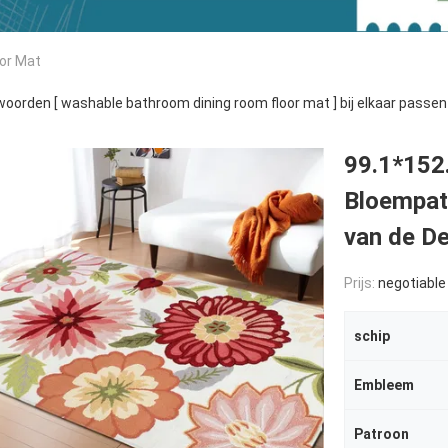
or Mat
oorden [ washable bathroom dining room floor mat ] bij elkaar passe
99.1*152
Bloempatr
van de D
Prijs:
negotiable
schip
Embleem
Patroon