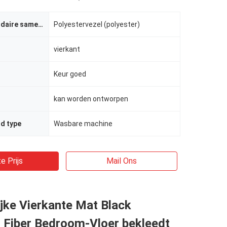
Stoffen secundaire samenstelling
Polyestervezel (polyester)
vierkant
Keur goed
kan worden ontworpen
d type
Wasbare machine
e Prijs
Mail Ons
ijke Vierkante Mat Black
 Fiber Bedroom-Vloer bekleedt