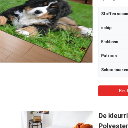
schip
Embleem
Patroon
Schoonmaken
Best
De kleurr
Polyester