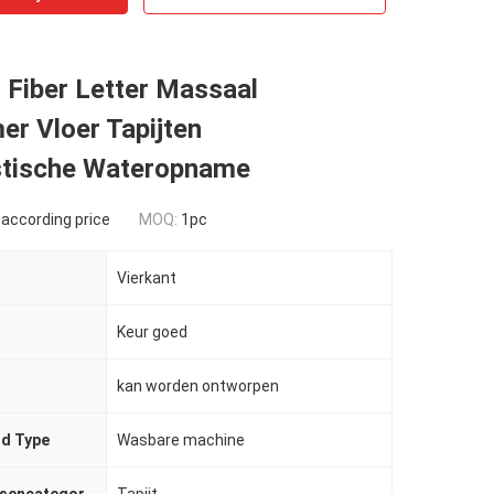
 Fiber Letter Massaal
r Vloer Tapijten
stische Wateropname
 according price
MOQ:
1pc
Vierkant
Keur goed
kan worden ontworpen
d Type
Wasbare machine