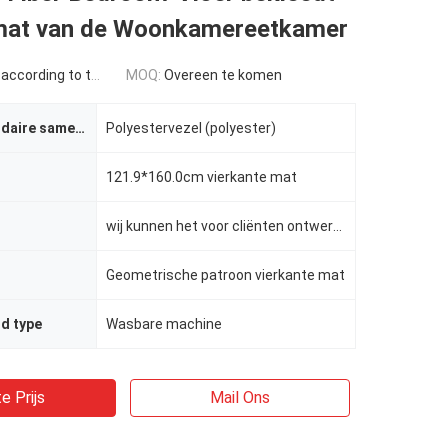
mat van de Woonkamereetkamer
rding to the quantity
MOQ:
Overeen te komen
Stoffen secundaire samenstelling
Polyestervezel (polyester)
121.9*160.0cm vierkante mat
wij kunnen het voor cliënten ontwerpen
Geometrische patroon vierkante mat
d type
Wasbare machine
e Prijs
Mail Ons