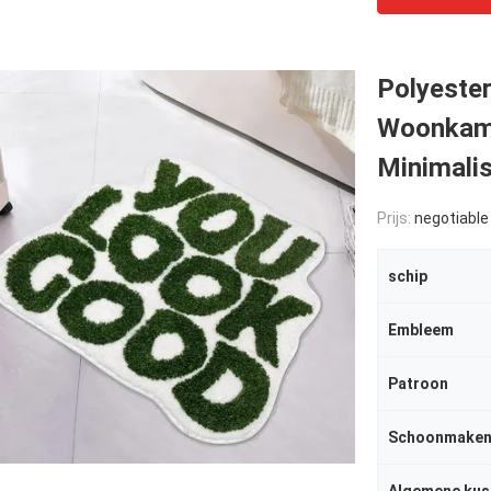
Polyester
Woonkame
Minimali
Prijs:
negotiable
schip
Embleem
Patroon
Schoonmaken