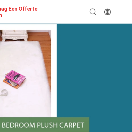
aag Een Offerte
n