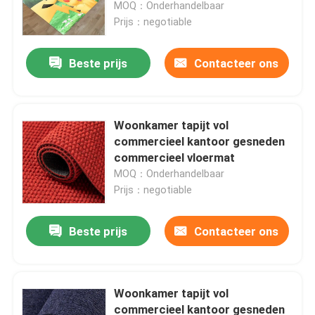
Woonkamer vloer tapijten
MOQ：Onderhandelbaar
Prijs：negotiable
Beste prijs
Contacteer ons
Woonkamer tapijt vol
commercieel kantoor gesneden
commercieel vloermat
MOQ：Onderhandelbaar
Prijs：negotiable
Beste prijs
Contacteer ons
Woonkamer tapijt vol
commercieel kantoor gesneden