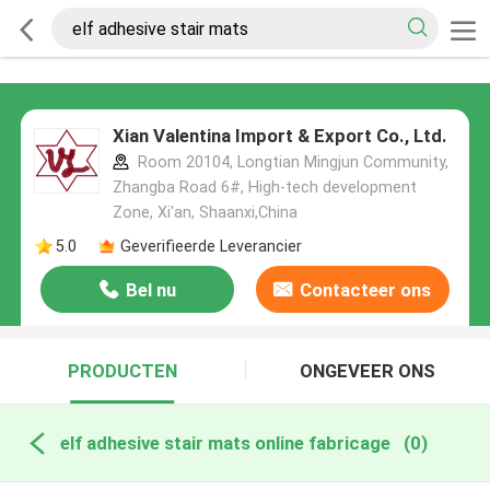
Xian Valentina Import & Export Co., Ltd.
Room 20104, Longtian Mingjun Community,
Zhangba Road 6#, High-tech development
Zone, Xi'an, Shaanxi,China
5.0
Geverifieerde Leverancier
Bel nu
Contacteer ons
PRODUCTEN
ONGEVEER ONS
elf adhesive stair mats online fabricage
(0)