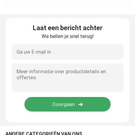
Badkamers Waterdicht tapijt
Laat een bericht achter
De Speelkamerdeken van kinderen
We bellen je snel terug!
De Mat van de stoelvloer
mat van de eco de vriendschappelijke yoga
Wasbaar Keukentapijt
Dartboardmat
De Matten van de Misstap niet Trede
ANDERE CATEGORIEËN VAN ONS