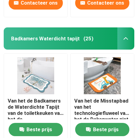
Contacteer ons
Contacteer ons
Badkamers Waterdicht tapijt
(25)
Van het de Badkamers
Van het de Misstapbad
de Waterdichte Tapijt
van het
van de toiletkeuken van
technologiefluweel van
het de
het de Dekenwater niet
Technologiefluweel
van de de Absorptie de
Beste prijs
Beste prijs
Mat van de het
Antisteunbalk Vloer
Beeldverhaalvloer
Mat Half Round