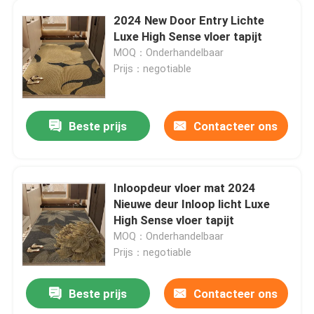
2024 New Door Entry Lichte
Luxe High Sense vloer tapijt
ONGEVEER DE V.S.
MOQ：Onderhandelbaar
Prijs：negotiable
Fabrieksreis
Beste prijs
Contacteer ons
Kwaliteitscontrole
Verzoek om een Citaat
Inloopdeur vloer mat 2024
Nieuwe deur Inloop licht Luxe
De Deken van het vloertapijt
High Sense vloer tapijt
MOQ：Onderhandelbaar
Prijs：negotiable
De Tapijten van de slaapkamervloer
Beste prijs
Contacteer ons
De Tapijten van de woonkamervloer