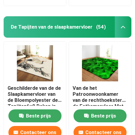
De Tapijten van de slaapkamervloer
(54)
Geschilderde van de de
Van de het
Slaapkamervloer van
Patroonwoonkamer
de Bloempolyester de
van de rechthoekster
Tapijten6x9 Deken in
de Eetkamervloer Mat
het kader van Eettafel
Machine Washable
Beste prijs
Beste prijs
Contacteer ons
Contacteer ons