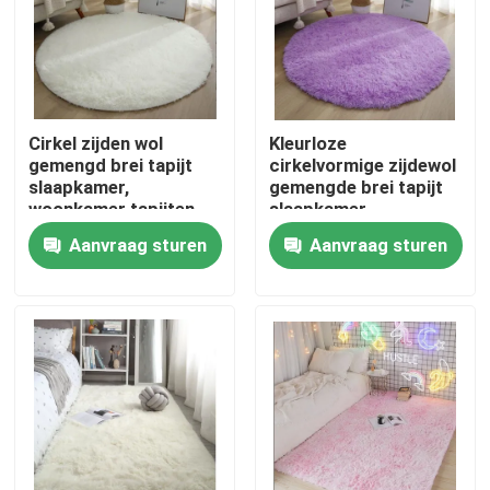
ONGEVEER DE V.S.
Fabrieksreis
Cirkel zijden wol
Kleurloze
gemengd brei tapijt
cirkelvormige zijdewol
slaapkamer,
gemengde brei tapijt
Kwaliteitscontrole
woonkamer tapijten
slaapkamer,
woonkamer tapijten
Aanvraag sturen
Aanvraag sturen
Verzoek om een Citaat
De Deken van het vloertapijt
De Tapijten van de slaapkamervloer
De Tapijten van de woonkamervloer