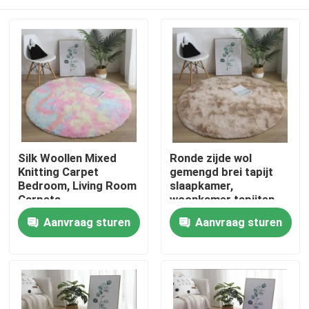
Silk Woollen Mixed
Ronde zijde wol
Knitting Carpet
gemengd brei tapijt
Bedroom, Living Room
slaapkamer,
Carpets
woonkamer tapijten
Huis
Aanvraag sturen
Aanvraag sturen
PRODUCTEN
video's