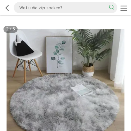
2
/
5