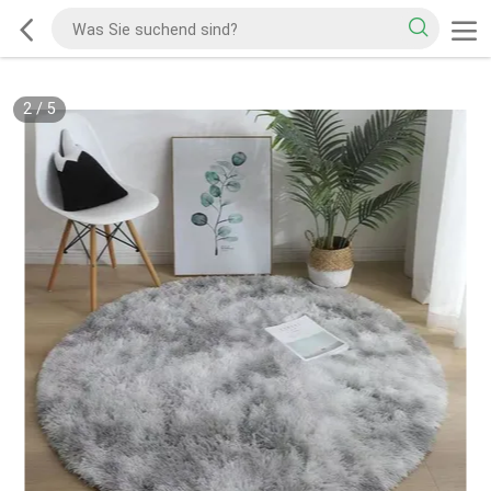
2
/
5