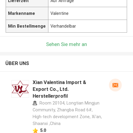
Lieferzeit
Auf Anfrage
Markenname
Valentine
Min Bestellmenge
Verhandelbar
Sehen Sie mehr an
ÜBER UNS
Xian Valentina Import &
Export Co., Ltd.
Herstellerprofil
Room 20104, Longtian Mingjun
Community, Zhangba Road 6#,
High-tech development Zone, Xi'an,
Shaanxi ,China
5.0