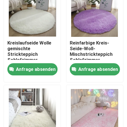
ÜBER US
Fabrik-Ausflug
Kreislaufseide Wolle
Reinfarbige Kreis-
gemischte
Seide-Woll-
Qualitätskontrolle
Strickteppich
Mischstrickteppich
Schlafzimmer,
Schlafzimmer,
Wohnzimmer
Wohnzimmerteppiche
Anfrage absenden
Anfrage absenden
Fordern Sie ein Zitat
Teppiche
Boden-Teppich-Wolldecke
Schlafzimmer-Boden-Teppiche
Wohnzimmer-Boden-Teppiche