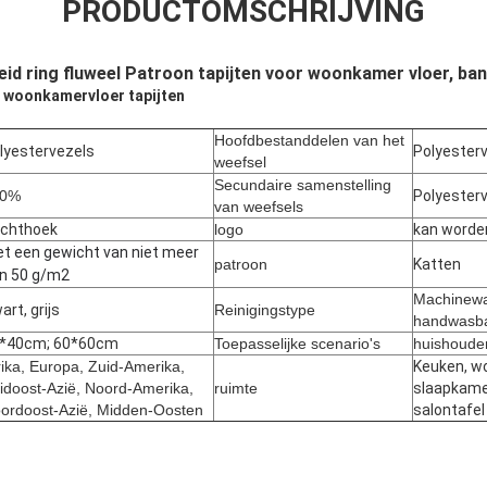
PRODUCTOMSCHRIJVING
heid ring fluweel Patroon tapijten voor woonkamer vloer, ba
 woonkamervloer tapijten
Hoofdbestanddelen van het
lyestervezels
Polyester
weefsel
Secundaire samenstelling
00%
Polyester
van weefsels
chthoek
logo
kan worde
t een gewicht van niet meer
patroon
Katten
n 50 g/m2
Machinewa
art, grijs
Reinigingstype
handwasb
*40cm; 60*60cm
Toepasselijke scenario's
huishoude
rika, Europa, Zuid-Amerika,
Keuken, w
idoost-Azië, Noord-Amerika,
ruimte
slaapkame
ordoost-Azië, Midden-Oosten
salontafe