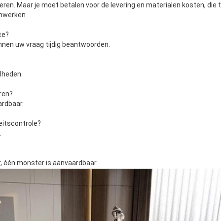
ren. Maar je moet betalen voor de levering en materialen kosten, die 
nwerken.
ce?
unnen uw vraag tijdig beantwoorden.
lheden.
ren?
ardbaar.
eitscontrole?
.
, één monster is aanvaardbaar.