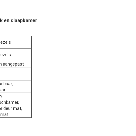
nk en slaapkamer
vezels
vezels
n aangepast
sbaar,
aar
n
oonkamer,
r deur mat,
l mat