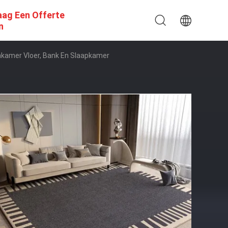
aag Een Offerte
n
onkamer Vloer, Bank En Slaapkamer