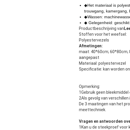
◆Het materiaal is polyes
trouwgang, kamergang, 
◆Wassen: machinewasse
◆ Gelegenheid: geschikt
Productbeschrijving van
Lee
Stoffen voor het weefsel:
Polyestervezels
Afmetingen:
maat: 40*60cm; 60*80cm;
aangepast
Materiaal: polyestervezel
Specificatie: kan worden o
Opmerking:
1Gebruik geen bleekmiddel 
2Als gevolg van verschillen
De 3 maatingen van het pr
meettechniek.
Vragen en antwoorden over
1Kan u de steekproef voor 