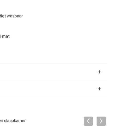
digt wasbaar
l mat
 en slaapkamer