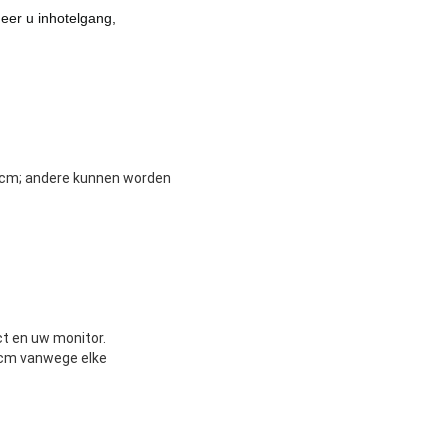
eer u in
hotelgang,
cm; andere kunnen worden
ct en uw monitor.
 cm vanwege elke