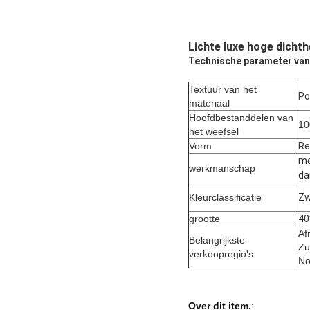
Lichte luxe hoge dicht
Technische parameter van
Textuur van het
Po
materiaal
Hoofdbestanddelen van
1
het weefsel
Vorm
Re
me
werkmanschap
da
Kleurclassificatie
Zw
grootte
40
Af
Belangrijkste
Zu
verkoopregio's
No
Over dit item.
: