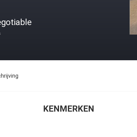
gotiable
s
rijving
KENMERKEN