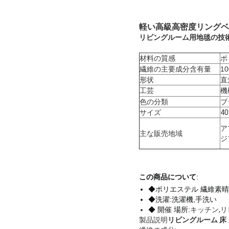
軽い高級高密度リングベ
リビングルーム用地毯の技
材料の質感
ポ
繊維の主要成分含有量
1
形状
直
工芸
機
色の分類
ブ
サイズ
40
ア
主な販売地域
ジ
この商品について
:
◆ポリエステル 繊維
素晴
◆洗濯:洗濯機,手洗い
◆ 開催 場所:
キッチン,
製品説明
リビングルーム 床