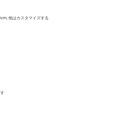
200*300cm; 他はカスタマイズする
ます