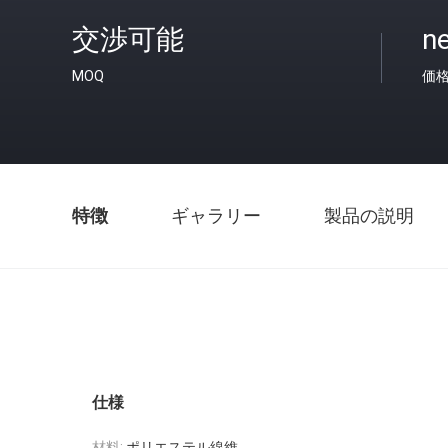
交渉可能
ne
MOQ
価
特徴
ギャラリー
製品の説明
仕様
材料:
ポリエステル線維