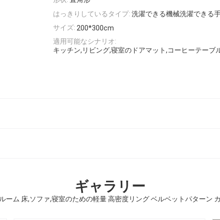
はっきりしているタイプ:
洗濯できる機械洗濯できる
サイズ:
200*300cm
適用可能なシナリオ:
キッチン,リビング,寝室のドアマット,コーヒーテーブ
ギャラリー
ルーム 床,ソファ,寝室のための軽量 高密度リング ベルベットパターン 