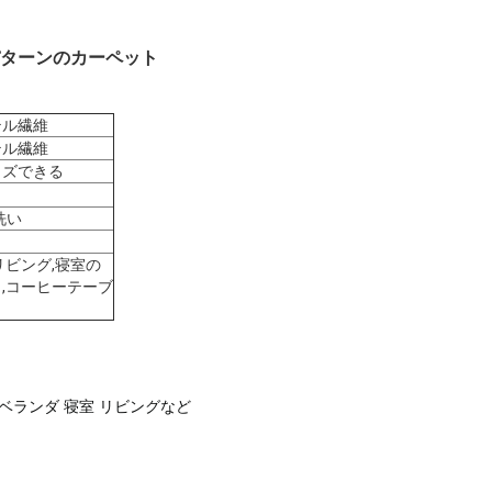
パターンのカーペット
テル繊維
テル繊維
イズできる
洗い
リビング,寝室の
,コーヒーテーブ
ベランダ 寝室 リビングなど