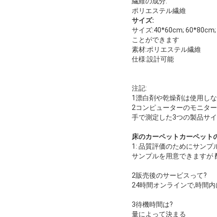
繊維の成分:
ポリエステル繊維
サイズ:
サイズ:40*60cm; 60*80cm;
ことができます
素材:ポリエステル繊維
仕様:設計可能
注記:
1漂白剤や乾燥剤は使用しな
2コンピューターのモニター
手で測定した3つの製品サイ
床のカーペットカーペットの
1: 品質評価のためにサンプ
サンプルを用意できますが 
2販売後のサービスって?
24時間オンラインで,時間
3待機時間は?
量によって決まる