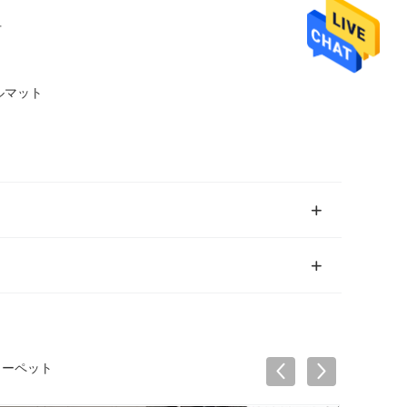
手
ルマット
カーペット