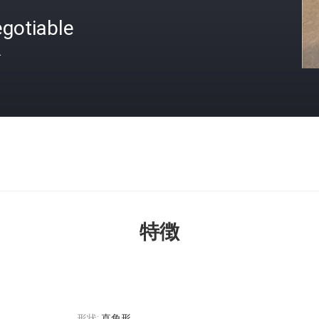
gotiable
格
特徴
形状:
直角形