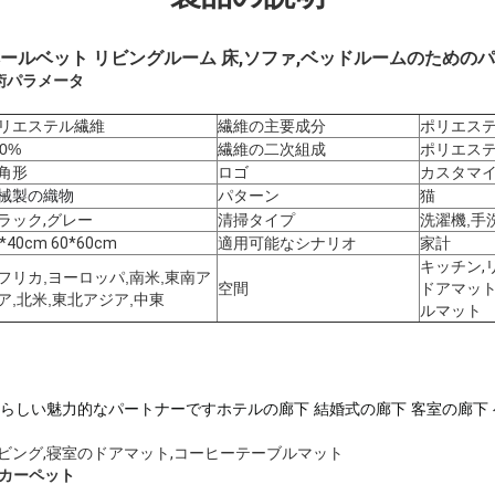
ールベット リビングルーム 床,ソファ,ベッドルームのための
術パラメータ
リエステル繊維
繊維の主要成分
ポリエス
00%
繊維の二次組成
ポリエス
角形
ロゴ
カスタマ
械製の織物
パターン
猫
ラック,グレー
清掃タイプ
洗濯機,手
*40cm 60*60cm
適用可能なシナリオ
家計
キッチン,
フリカ,ヨーロッパ,南米,東南ア
空間
ドアマット
ア,北米,東北アジア,中東
ルマット
らしい魅力的なパートナーです
ホテルの廊下 結婚式の廊下 客室の廊下 
リビング,寝室のドアマット,コーヒーテーブルマット
 カーペット