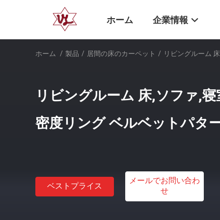
ホーム
企業情報
ホーム
/
製品
/
居間の床のカーペット
/
リビングルーム 床
リビングルーム 床,ソファ,
密度リング ベルベットパター
メールでお問い合わ
ベストプライス
せ