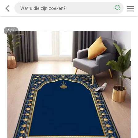
2
/
6