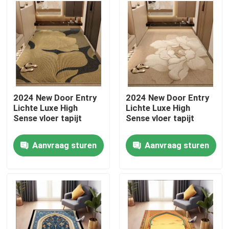
ONGEVEER DE V.S.
Fabrieksreis
Kwaliteitscontrole
2024 New Door Entry
2024 New Door Entry
Lichte Luxe High
Lichte Luxe High
Sense vloer tapijt
Sense vloer tapijt
Verzoek om een Citaat
Aanvraag sturen
Aanvraag sturen
De Deken van het vloertapijt
De Tapijten van de slaapkamervloer
De Tapijten van de woonkamervloer