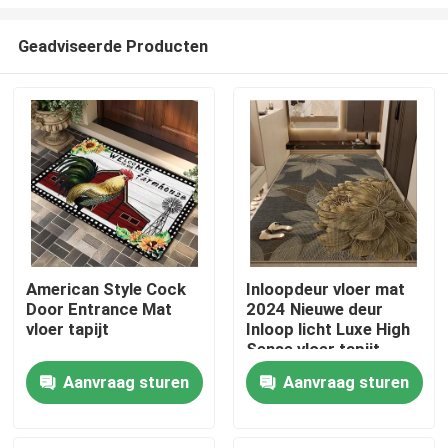
Geadviseerde Producten
American Style Cock
Inloopdeur vloer mat
Door Entrance Mat
2024 Nieuwe deur
Huis
vloer tapijt
Inloop licht Luxe High
Sense vloer tapijt
PRODUCTEN
Aanvraag sturen
Aanvraag sturen
video's