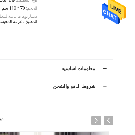
الحجم:
70 * 110 سم
سيناريوهات قابلة للتطب
المطبخ ، غرفة المعيشة
معلومات اساسية
شروط الدفع والشحن
70 × 110 سم عربي مطبوعة العبادة السجادة مستطيلة النمط الو