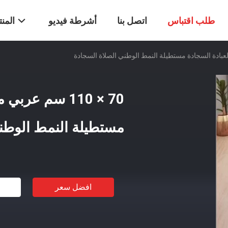
طلب اقتباس
اتصل بنا
أشرطة فيديو
المن
70 × 110 سم عر
مستطيلة النمط الوطن
افضل سعر