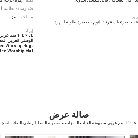
فئة وسادة بطانية:
ا
يق:
مساحة:
أُسرَة
 ، حصيرة باب غرفة النوم ، حصيرة طاولة القهوة
إبراز:
70 × 110 سم
الوطني العربي المطب
,
ted Worship Rug
nted Worship Mat
صالة عرض
طني الصلاة السجادة