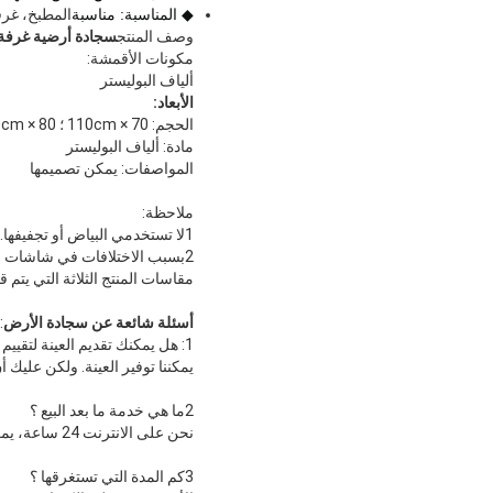
◆ المناسبة: مناسبة
المطبخ، غرف
وصف المنتج
سجادة أرضية غرفة
مكونات الأقمشة:
ألياف البوليستر
الأبعاد:
الحجم: 70 × 110cm ؛ 80 × 120cm ؛ يمكن تخصيص الآخرين
مادة: ألياف البوليستر
المواصفات: يمكن تصميمها
ملاحظة:
1لا تستخدمي البياض أو تجفيفها.
2بسبب الاختلافات في شاشات الكمبيوتر، قد يكون هناك اختلافات في اللون بين المنتج الفعلي وشاشتك.
مقاسات المنتج الثلاثة التي يتم قياسها يدوياً ت
أسئلة شائعة عن سجادة الأرض
:
1: هل يمكنك تقديم العينة لتقييم الجودة
يمكننا توفير العينة. ولكن عليك أن
2ما هي خدمة ما بعد البيع ؟
نحن على الانترنت 24 ساعة، يمكننا الإجابة على سؤالك في الوقت المناسب.
3كم المدة التي تستغرقها ؟