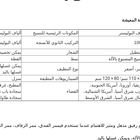
ة المعيشة
اف البوليستر
المكونات الرئيسية للنسيج
ألياف البولي
10
التركيب الثانوي للأنسجة
ألياف البولي
طيل
الشعار
يمكن تخصيص
يج المصنوع بالآلة
نمط
القطة
يمكن غسلها 
ر، أصفر
نوع التنظيف
غسلها باليد
السيناريوهات المطبقة
منزل
قيا، أوروبا، أمريكا الجنوبية،
المطبخ، غرف
ب شرق آسيا، أمريكا الشمالية،
الفضاء
سجادة باب غ
ل شرق آسيا، الشرق الأوسط
سجادة طاولة
 رفيق مذهل ومثير للاهتمام عندما تستخدم في
ممر الفندق، ممر الزفاف، ممر الغ
لة، ويمكن غسلها باليد.