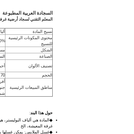
السجادة العربية المطبوعة
المعلم التقني لسجاد أرضية غرف
نسيج المادة
ألي
محتوى المكونات الرئيسية
0%
للنسيج
الشكل
مست
الصناعة
النس
تصنيف الألوان
أحم
الحجم
70 × 110 سم؛ 80 × 120 سم
أفري
مناطق المبيعات الرئيسية
جنو
شما
حول هذا البند
:
◆المادة هي ألياف البوليستر
، هو
غرفة المعيشة، الخ
◆غسل الملابس: يمكن غسلها بالآ