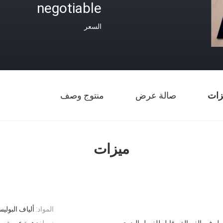
negotiable
السعر
زات
صالة عرض
منتوج وصف
ميزات
المواد:
ألياف البوليس
ل في الغسالة ، قابل للغسل اليدوي
نمط:
زهرة عربية م