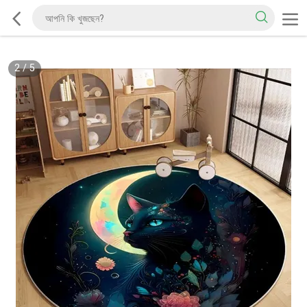
2
/
5