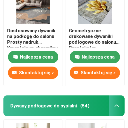
Dostosowany dywanik
Geometryczne
na podłogę do salonu
drukowane dywaniki
Prosty nadruk
podłogowe do salonu
Kryształowy aksamitny
Prostokątny
dywan
kryształowy aksamitny
Najlepsza cena
Najlepsza cena
dywanik
Skontaktuj się z
Skontaktuj się z
nami
nami
Dywany podłogowe do sypialni
(54)