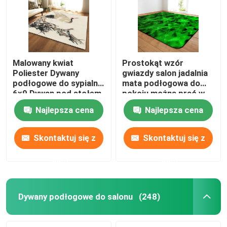
Malowany kwiat
Prostokąt wzór
Poliester Dywany
gwiazdy salon jadalnia
podłogowe do sypialni
mata podłogowa do
6x9 Dywan pod stołem
pokoju można prać w
jadalnym
pralce
Najlepsza cena
Najlepsza cena
Skontaktuj się z
Skontaktuj się z
nami
nami
Dom
Produkty
Dywany podłogowe do salonu
(248)
Filmy