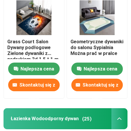
O nas
Wycieczka po fabryce
Grass Court Salon
Geometryczne dywaniki
Dywany podłogowe
do salonu Sypialnia
Zielone dywaniki z
Można prać w pralce
Kontrola jakości
nadrukiem 3d 1,5 * 1 m
Najlepsza cena
Najlepsza cena
Poprosić o wycenę
Skontaktuj się z
Skontaktuj się z
Dywan Podłogowy
nami
nami
Dywany podłogowe do sypialni
Łazienka Wodoodporny dywan
(25)
Dywany podłogowe do salonu