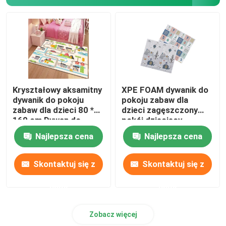
Mata podłogowa motocykla
Poduszka sedesowa
Komercyjna mata podłogowa
Kryształowy aksamitny
XPE FOAM dywanik do
dywanik do pokoju
pokoju zabaw dla
zabaw dla dzieci 80 *
dzieci zagęszczony
Dywany typu Shag
160 cm Dywan do
pokój dziecięcy
pokoju gier
składana mata dla
Najlepsza cena
Najlepsza cena
niemowlęcia
Zestaw mat toaletowych
Skontaktuj się z
Skontaktuj się z
Kuchenne maty podłogowe
nami
nami
Zobacz więcej
Ognioodporny materiał izolacyjny