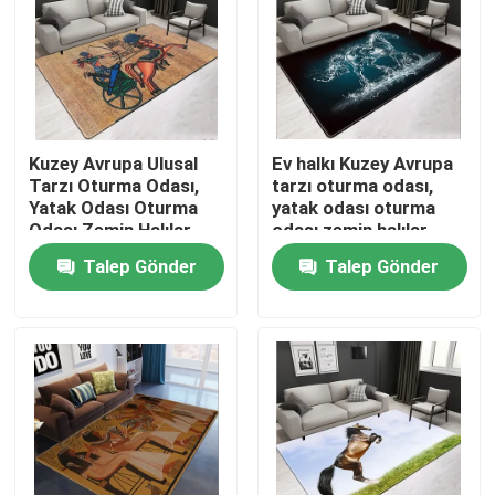
Hakkımızda
Fabrika turu
Kuzey Avrupa Ulusal
Ev halkı Kuzey Avrupa
Tarzı Oturma Odası,
tarzı oturma odası,
Kalite kontrol
Yatak Odası Oturma
yatak odası oturma
Odası Zemin Halılar
odası zemin halılar
Talep Gönder
Talep Gönder
Bir teklif isteği
Yer Halı Kilim
Yatak Odası Yer Halıları
Salon Yer Halıları