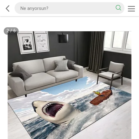
2
/
6