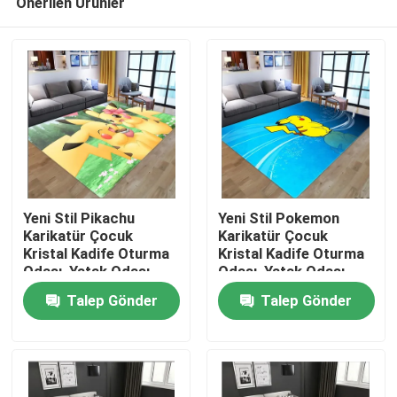
Önerilen Ürünler
Yeni Stil Pikachu
Yeni Stil Pokemon
Karikatür Çocuk
Karikatür Çocuk
Kristal Kadife Oturma
Kristal Kadife Oturma
Odası, Yatak Odası
Odası, Yatak Odası
Ev
Oturma Odası Zemin
Oturma Odası Zemin
Talep Gönder
Talep Gönder
Halılar
Halılar
Ürünler
videolar