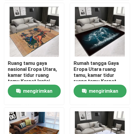
Tentang kami
Tur Pabrik
Kontrol kualitas
Ruang tamu gaya
Rumah tangga Gaya
nasional Eropa Utara,
Eropa Utara ruang
Permintaan Penawaran
kamar tidur ruang
tamu, kamar tidur
tamu Karpet lantai
ruang tamu Karpet
lantai
mengirimkan
mengirimkan
Permadani Karpet Lantai
permintaan
permintaan
Karpet Lantai Kamar Tidur
Karpet Lantai Ruang Tamu