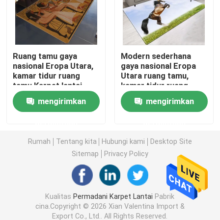
Karpet anti air kamar mandi
Ruang tamu gaya
Modern sederhana
Karpet Ruang Bermain Anak
nasional Eropa Utara,
gaya nasional Eropa
kamar tidur ruang
Utara ruang tamu,
tamu Karpet lantai
kamar tidur ruang
Tikar Lantai Kursi
tamu lantai karpet
mengirimkan
mengirimkan
Tikar Yoga Ramah Lingkungan
permintaan
permintaan
Rumah
Tentang kita
Hubungi kami
Desktop Site
Karpet Dapur yang Bisa Dicuci
Sitemap
Privacy Policy
Tikar Papan Dart
Kualitas
Permadani Karpet Lantai
Pabrik
cina.Copyright © 2026 Xian Valentina Import &
Tikar Tangga Non Slip
Export Co., Ltd.. All Rights Reserved.