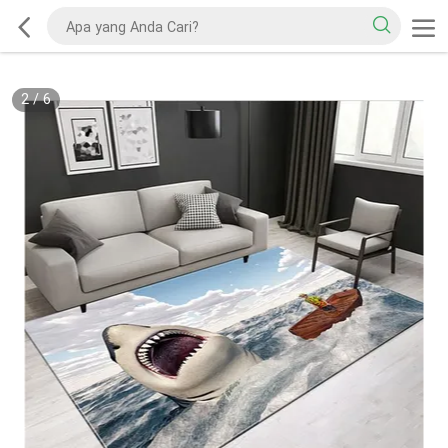
2
/
6