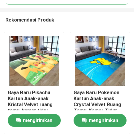
Rekomendasi Produk
Gaya Baru Pikachu
Gaya Baru Pokemon
Rumah
Kartun Anak-anak
Kartun Anak-anak
Kristal Velvet ruang
Crystal Velvet Ruang
tamu, kamar tidur
Tamu, Kamar Tidur
Produk
ruang tamu Lantai
Ruang Tamu Lantai
mengirimkan
mengirimkan
Karpet
Karpet
Video
permintaan
permintaan