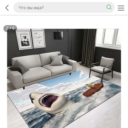
2
/
6