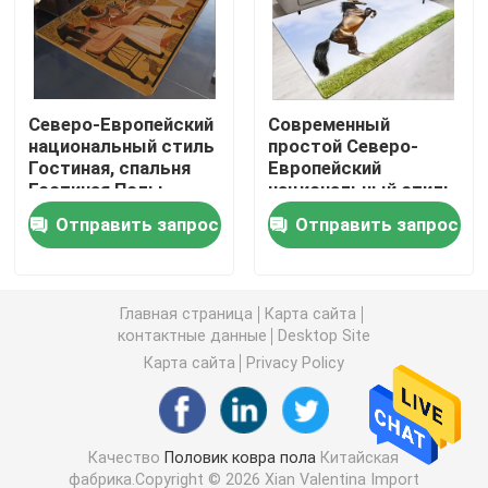
Ковер Bathroom водоустойчивый
Северо-Европейский
Современный
Половик игровой детей
национальный стиль
простой Северо-
Гостиная, спальня
Европейский
Гостиная Полы
национальный стиль
Половой коврик стула
ковры
Гостиная, спальня
Отправить запрос
Отправить запрос
Гостиная Полы
ковры
циновка йоги eco дружелюбная
Главная страница
Карта сайта
Washable ковер кухни
контактные данные
Desktop Site
Карта сайта
Privacy Policy
Циновка доски дротика
Качество
Половик ковра пола
Китайская
Не сместите циновки лестницы
фабрика.Copyright © 2026 Xian Valentina Import