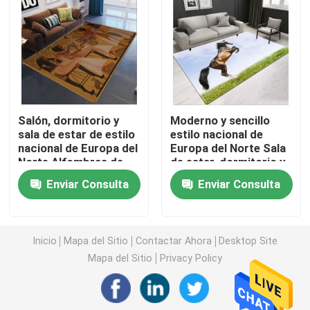
Alfombra de la prenda impermeable del cuarto de bañ
Manta de la sala de juegos de los niños
Salón, dormitorio y
Moderno y sencillo
Estera del piso de la silla
sala de estar de estilo
estilo nacional de
nacional de Europa del
Europa del Norte Sala
Norte Alfombras de
de estar, dormitorio y
estera amistosa de la yoga del eco
suelo
sala de estar
Enviar Consulta
Enviar Consulta
Alfombras de suelo
Alfombra lavable de la cocina
Inicio
Mapa del Sitio
Contactar Ahora
Desktop Site
Estera del tablero de dardo
Mapa del Sitio
Privacy Policy
No deslice las esteras de la escalera