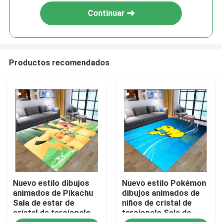
Continuar
Productos recomendados
Hogar
Nuevo estilo dibujos
Nuevo estilo Pokémon
PRODUCTOS
animados de Pikachu
dibujos animados de
Sala de estar de
niños de cristal de
cristal de terciopelo
terciopelo Sala de
vídeos