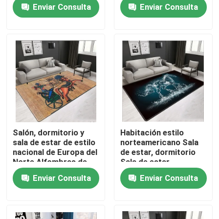
para niños, dormitorio
estar, dormitorio sala
Enviar Consulta
Enviar Consulta
Sala de estar
de estar Alfombras de
Alfombras de piso
suelo
SOBRE LOS E.E.U.U.
Viaje de la fábrica
Control de calidad
Pida una cita
Salón, dormitorio y
Habitación estilo
sala de estar de estilo
norteamericano Sala
Manta de la alfombra del piso
nacional de Europa del
de estar, dormitorio
Norte Alfombras de
Sala de estar
suelo
Alfombras de suelo
Enviar Consulta
Enviar Consulta
Alfombras del piso del dormitorio
Alfombras del piso de la sala de estar