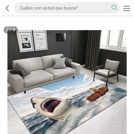
2
/
6