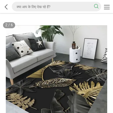
2
/
6