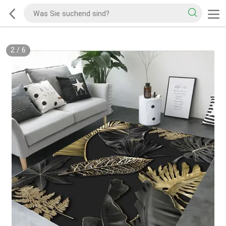
2
/
6