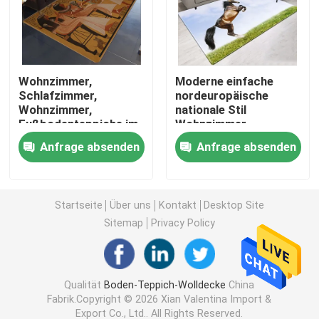
Wasserdichter Teppich des Badezimmers
Wohnzimmer,
Moderne einfache
Das Spielzimmer-Wolldecke der Kinder
Schlafzimmer,
nordeuropäische
Wohnzimmer,
nationale Stil
Fußbodenteppiche im
Wohnzimmer,
Stuhl-Boden-Matte
nordeuropäischen Stil
Schlafzimmer
Anfrage absenden
Anfrage absenden
Wohnzimmer
Fußbodenteppiche
eco freundliche Yogamatte
Startseite
Über uns
Kontakt
Desktop Site
Waschbarer Küchen-Teppich
Sitemap
Privacy Policy
Dartscheibe-Matte
Qualität
Boden-Teppich-Wolldecke
China
Fabrik.Copyright © 2026 Xian Valentina Import &
Gleiten Sie nicht Treppen-Matten
Export Co., Ltd.. All Rights Reserved.