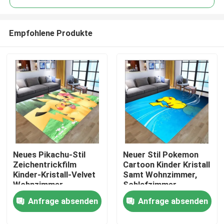
Empfohlene Produkte
Neues Pikachu-Stil
Neuer Stil Pokemon
Haus
Zeichentrickfilm
Cartoon Kinder Kristall
Kinder-Kristall-Velvet
Samt Wohnzimmer,
Wohnzimmer,
Schlafzimmer
PRODUKTE
Schlafzimmer
Wohnzimmer
Anfrage absenden
Anfrage absenden
Wohnzimmer
Fußbodenteppiche
Fußbodenteppiche
Videos