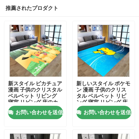
推薦されたプロダクト
新スタイル ピカチュア
新しいスタイル ポケモ
漫画 子供のクリスタル
ン 漫画 子供のクリス
ベルベット リビング
タル ベルベット リビ
家
寝室 リビング 床のカ
ング 寝室 リビング 床
ーペット
のカーペット
お問い合わせを送信
お問い合わせを送信
プロダクト
ビデオ