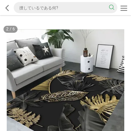
2
/
6