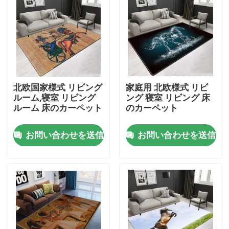
米国について
工場旅行
北欧国家様式 リビング
家庭用 北欧様式 リビ
品質管理
ルーム,寝室 リビング
ング 寝室 リビング 床
ルーム 床のカーペット
のカーペット
引用を要求しなさい
お問い合わせを送信
お問い合わせを送信
床のカーペットの敷物
寝室の床のカーペット
居間の床のカーペット