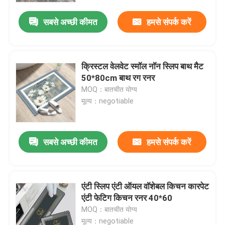
सबसे अच्छी कीमत
हमसे संपर्क करें
क्रिस्टल वेलवेट स्मॉल नॉन स्लिप बाथ मैट
50*80cm बाथ रग रनर
MOQ：बातचीत योग्य
मूल्य：negotiable
सबसे अच्छी कीमत
हमसे संपर्क करें
घर
एंटी स्लिप एंटी ऑयल वॉशेबल किचन कारपेट
उत्पादों
एंटी फेटिग किचन रनर 40*60
MOQ：बातचीत योग्य
वीडियो
मूल्य：negotiable