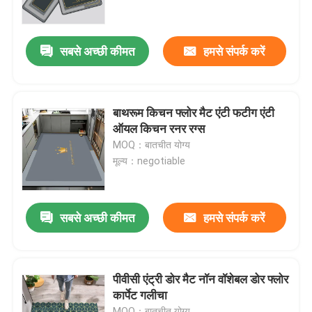
हमारे बारे में
सबसे अच्छी कीमत
हमसे संपर्क करें
कारखाना भ्रमण
बाथरूम किचन फ्लोर मैट एंटी फटीग एंटी
गुणवत्ता नियंत्रण
ऑयल किचन रनर रग्स
MOQ：बातचीत योग्य
मूल्य：negotiable
एक उद्धरण का अनुरोध करें
फर्श कालीन गलीचा
सबसे अच्छी कीमत
हमसे संपर्क करें
बेडरूम का फर्श कालीन
पीवीसी एंट्री डोर मैट नॉन वॉशेबल डोर फ्लोर
कार्पेट गलीचा
लिविंग रूम के फर्श कालीन
MOQ：बातचीत योग्य