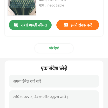
मूल्य：negotiable
बाथरूम पनरोक कालीन
सबसे अच्छी कीमत
हमसे संपर्क करें
बच्चों के प्लेरूम गलीचा
चेयर फ्लोर मैट
और देखो
इको फ्रेंडली योगा मैट
एक संदेश छोड़ें
धोने योग्य रसोई कालीन
डार्ट बोर्ड चटाई
गैर पर्ची सीढ़ी मैट