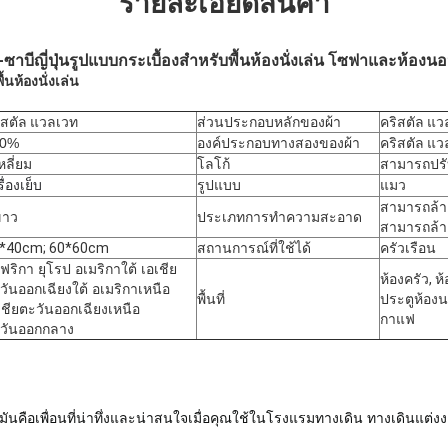
รายละเอียดสินค้า
าบีญี่ปุ่น
รูปแบบกระเบื้องสําหรับพื้นห้องนั่งเล่น โซฟาและห้องน
นห้องนั่งเล่น
ิสตัล แวลเวท
ส่วนประกอบหลักของผ้า
คริสตัล แว
00%
องค์ประกอบทางสองของผ้า
คริสตัล แว
เหลี่ยม
โลโก้
สามารถปรั
ื่องเย็บ
รูปแบบ
แมว
สามารถล้าง
ขาว
ประเภทการทําความสะอาด
สามารถล้า
*40cm; 60*60cm
สถานการณ์ที่ใช้ได้
ครัวเรือน
ฟริกา ยุโรป อเมริกาใต้ เอเชีย
ห้องครัว, ห้
วันออกเฉียงใต้ อเมริกาเหนือ
พื้นที่
ประตูห้อง
เชียตะวันออกเฉียงเหนือ
กาแฟ
วันออกกลาง
 มันคือเพื่อนที่น่าทึ่งและน่าสนใจเมื่อคุณใช้ใน
โรงแรมทางเดิน ทางเดินแต่งงา