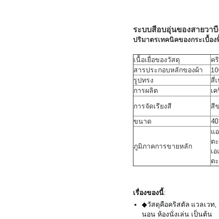
ระบบสีอบอุ่นของสายวาบี-ซ
ปริมาตรเทคนิคของกระเบื้องพื้
เนื้อเยื่อของวัสดุ
คร
สารประกอบหลักของผ้า
1
รูปทรง
สี่
การผลิต
เคร
การจัดเรียงสี
สี
ขนาด
40
แอ
ตะ
ภูมิภาคการขายหลัก
เอ
ตะ
เรื่องของนี้
:
◆วัสดุคือ
คริสตัล แวลเวท
,
นอน ห้องนั่งเล่น เป็นต้น