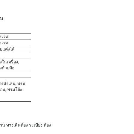
อน
ลเวท
ลเวท
บแต่งได้
ในเครื่อง,
งด้วยมือ
องนั่งเล่น, พรม
นอน, พรมโต๊ะ
น ทางเดินห้อง ระเบียง ห้อง