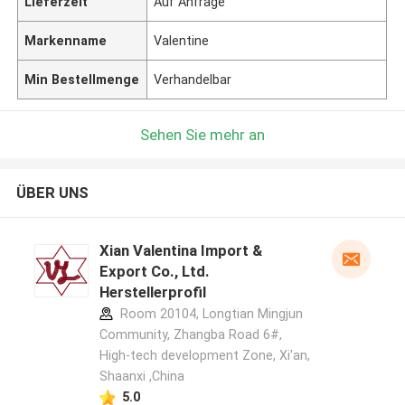
Lieferzeit
Auf Anfrage
Markenname
Valentine
Min Bestellmenge
Verhandelbar
Sehen Sie mehr an
ÜBER UNS
Xian Valentina Import &
Export Co., Ltd.
Herstellerprofil
Room 20104, Longtian Mingjun
Community, Zhangba Road 6#,
High-tech development Zone, Xi'an,
Shaanxi ,China
5.0