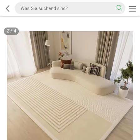
2
/
4