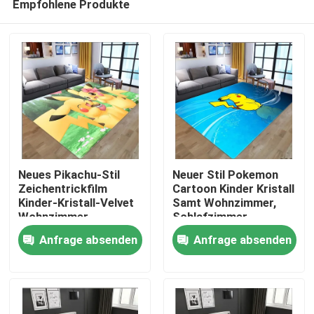
Empfohlene Produkte
Neues Pikachu-Stil
Neuer Stil Pokemon
Zeichentrickfilm
Cartoon Kinder Kristall
Kinder-Kristall-Velvet
Samt Wohnzimmer,
Wohnzimmer,
Schlafzimmer
Haus
Schlafzimmer
Wohnzimmer
Anfrage absenden
Anfrage absenden
Wohnzimmer
Fußbodenteppiche
Fußbodenteppiche
PRODUKTE
Videos