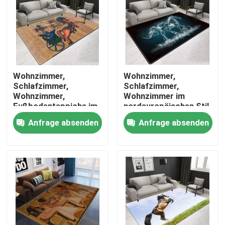
ÜBER US
Fabrik-Ausflug
Wohnzimmer,
Wohnzimmer,
Schlafzimmer,
Schlafzimmer,
Qualitätskontrolle
Wohnzimmer,
Wohnzimmer im
Fußbodenteppiche im
nordeuropäischen Stil
nordeuropäischen Stil
Anfrage absenden
Anfrage absenden
Fordern Sie ein Zitat
Boden-Teppich-Wolldecke
Schlafzimmer-Boden-Teppiche
Wohnzimmer-Boden-Teppiche