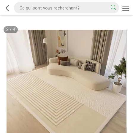
2
/
4