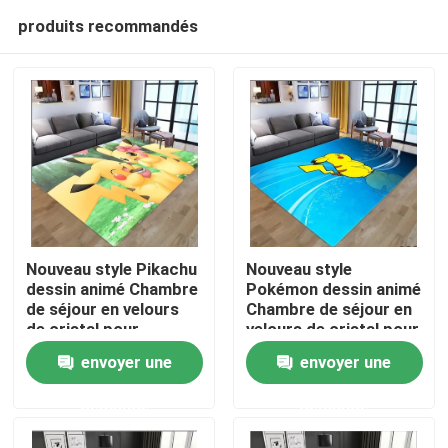
produits recommandés
Nouveau style Pikachu
Nouveau style
dessin animé Chambre
Pokémon dessin animé
de séjour en velours
Chambre de séjour en
Maison
de cristal pour
velours de cristal pour
enfants, Chambre à
enfants, Chambre à
envoyer une
envoyer une
coucher Chambre de
coucher Chambre de
PRODUITS
séjour Tapis de sol
séjour Tapis de sol
demande
demande
vidéos