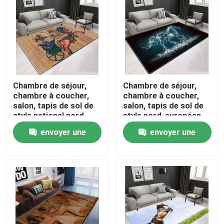
AU SUJET DES USA
Visite d'usine
Chambre de séjour,
Chambre de séjour,
Contrôle de qualité
chambre à coucher,
chambre à coucher,
salon, tapis de sol de
salon, tapis de sol de
style national nord-
style nord-européen
Demandez une citation
européen
envoyer une
envoyer une
demande
demande
Couverture de tapis de plancher
Tapis de plancher de chambre à coucher
Tapis de plancher de salon