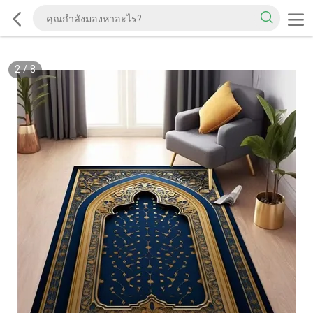
2
/
8